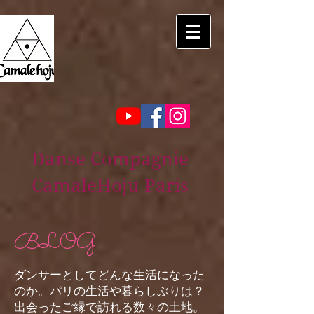
Danse Compagnie
CamaleHoju Paris
BLOG
ダンサーとしてどんな生活になった
のか。パリの生活や暮らしぶりは？
出会ったご縁で訪れる数々の土地。