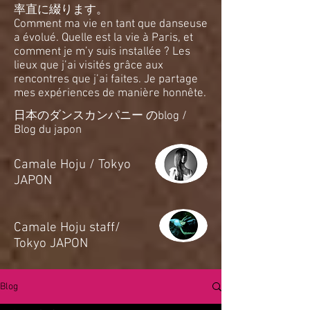
率直に綴ります。
Comment ma vie en tant que danseuse
a évolué. Quelle est la vie à Paris, et
comment je m’y suis installée ? Les
lieux que j’ai visités grâce aux
rencontres que j’ai faites. Je partage
mes expériences de manière honnête.
日本のダンスカンパニー のblog /
Blog du japon
​Camale Hoju / Tokyo
JAPON
​Camale Hoju staff/
Tokyo JAPON
Blog