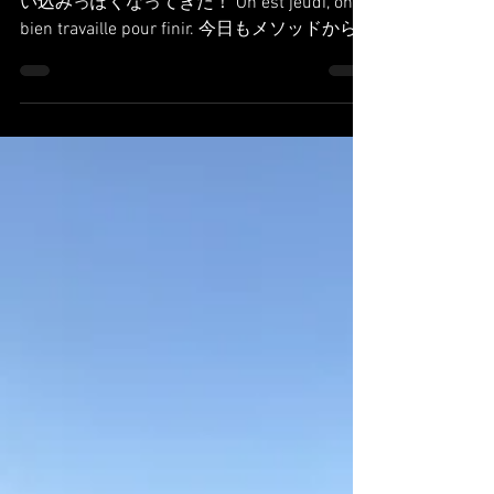
Danseuse ami
2 août 2019
3 min de lecture
Stage a Avallon 6eme jour
折り返した木曜。ラストに向けてだんだん追
い込みっぽくなってきた！ On est jeudi, on a
bien travaille pour finir. 今日もメソッドから
入り、（ちょっとメソッド内容も長くなっ
た）だんだん土曜日のパフォーマンスに向け
て構成が作られてきま...