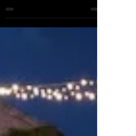
研修ラストの土曜日。 この日は少し早めの
集合をして、位置などをマークしていきま
す。 衣装の最終確認があり（結局amioは全
て先生から借りることに。下が黒というルー
ルをまさか破る一人だけ茶色のスカート）、
いざ本番！ La jour final pour stage. Ce...