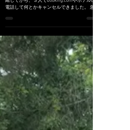
Danseuse ami
5 août 2019
3 min de lecture
Stage a Avallon 7eme jour
金曜の朝。 研修生のお宅で朝ごはんをご一
緒してから、３人でbooking.comやホテルに
電話して何とかキャンセルできました。 急
ぎ足でホテルに戻り、それまでの分を支払
い、荷物を全て持って研修生宅へ。 amioの
分のランチボックスも作ってお昼ご飯を入れ
てくれたので、晴れて今...