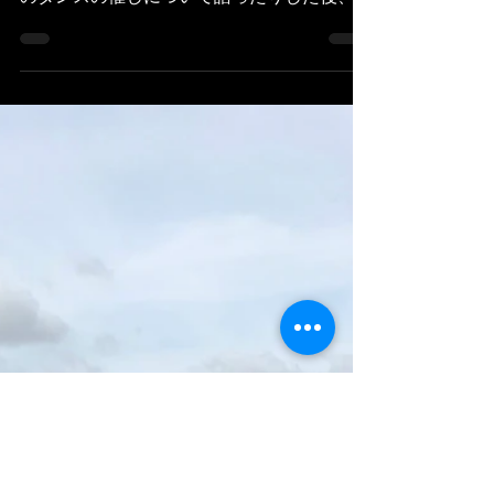
Danseuse ami
2 août 2019
2 min de lecture
Stage a Avallon 5eme jour
水曜日はゆったり、１０時にはお稽古場につ
きました。 輪になって火曜日に行われた2つ
のダンスの催しについて語ったりした後、先
生のメソッドを使った軸の捉えと骨盤周りの
自由化を学んだ後、振り付けというかクリエ
イションに入ります。 Le mercredi a
commence...