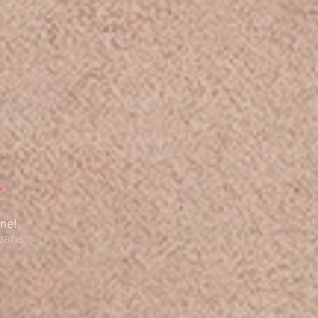
"
ne!
paris