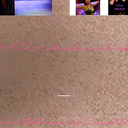
FLA a été annule a cause de recon
Danse× theatre "séisme", par Summertide