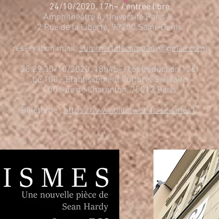
24/10/2020. 17h~ / entree libre
Amphithéâtre 4, Université Paris 8
2 Rue de la Liberté, 93200 Saint-Denis
réservation (mail:
summertidecompany@gmail.com
)
28,29,30/10/2020. 18h45~/16€(reduction 12€)
Le 100 - Établissement Culturel Solidaire
100 Rue de Charenton, 75012 Paris
Billetterie :
https://www.billetweb.fr/seismes1