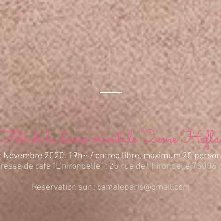
Fete de la danse orientale "2eme Hafla
r Novembre 2020. 19h~ / entree libre, maximum 20 person
resse de cafe "L’hirondelle" : 25 rue de l’hirondelle 75006 
Reservation sur :
camaleparis@gmail.com