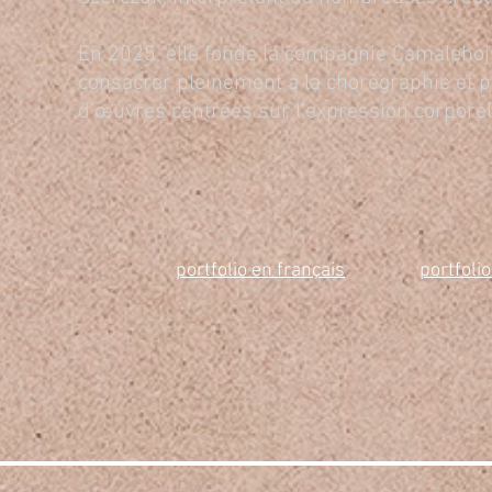
En 2025, elle fonde la compagnie Camalehoj
consacrer pleinement à la chorégraphie et po
d’œuvres centrées sur l’expression corporel
portfolio en français
portfolio