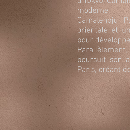
à Tokyo, Camale
moderne.
Camalehoju P
orientale et u
pour développer
Parallèlement
poursuit son 
Paris, créant 