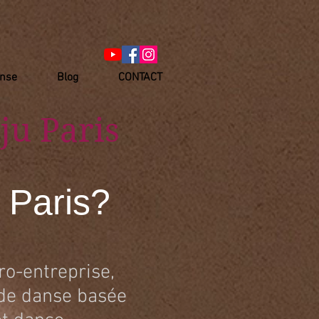
anse
Blog
CONTACT
ju Paris
 Paris?
ro-entreprise,
 de danse basée