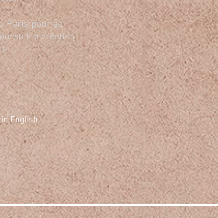
u Paris pour se
ursuit la création
le.
 in English