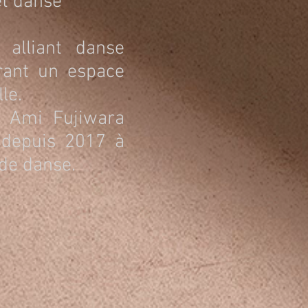
et danse
alliant danse
frant un espace
le.
, Ami Fujiwara
 depuis 2017 à
de danse.