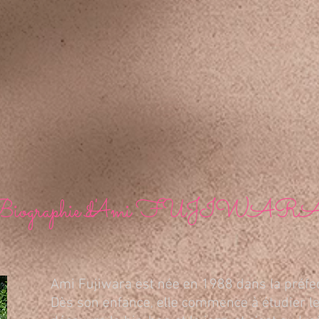
iographie d'Ami FUJIWAR
Ami Fujiwara est née en 1988 dans la préfe
Dès son enfance, elle commence à étudier le 