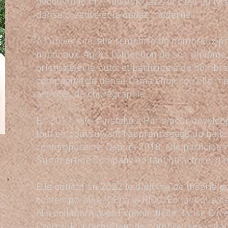
découvre le hip-hop et le jazz, et c’est au lyc
danse créative et la danse moderne.
À l’université, elle remporte de nombreux pr
nationaux. Après l’obtention de son diplôme,
orientale et le butô, et participe à de nomb
compagnie de danse Camalehoju, où elle m
activités de chorégraphie.
En 2017, elle s’installe à Paris pour développ
tout en poursuivant l’apprentissage du balle
contemporaine. Depuis 2018, elle participe 
Summertide Company en tant qu’actrice, da
Elle obtient en 2022 le diplôme de théorie 
contemporaine (DE) à la RIDC. En tant que d
elle collabore avec Exponentielle Danse Cie e
Czerczuk, interprétant de nombreuses créat