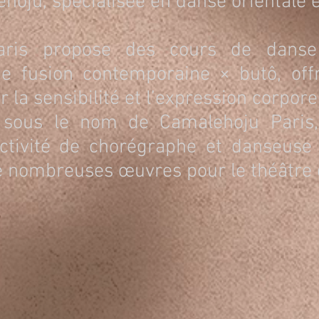
hoju, spécialisée en danse orientale 
aris propose des cours de danse 
ne fusion contemporaine × butô, of
 la sensibilité et l’expression corporel
, sous le nom de Camalehoju Paris
activité de chorégraphe et danseuse
de nombreuses œuvres pour le théâtre 