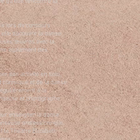
ée qu’elle rencontre la
ix lors de concours
 elle découvre la danse
reuses œuvres avec la
ène également des
er son activité en solo,
t classique et de la danse
régulièrement à la
nseuse et chorégraphe.
pour enseigner la danse
anseuse professionnelle,
t le Théâtre Elizabeth
ions.