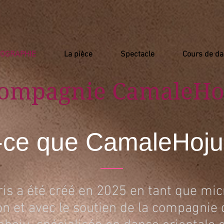
IOGRAPHIE
La pièce
Spectacle
Cours de d
Compagnie
​ CamaleHo
-ce que CamaleHoju
is a été créé en 2025 en tant que mic
ion et avec le soutien de la compagnie