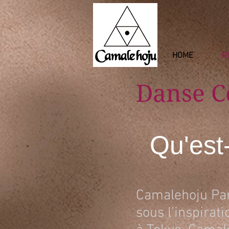
HOME
B
Danse 
Qu'est
Camalehoju Par
sous l’inspirat