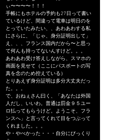
ぃ〜〜〜〜！！！
手帳にもホテルの予約も27日って書い
ているけど、間違って電車は明日のを
とっていたみたい、、あわあわする私
にさらに、「じゃ、身分証明出して」
え、、、フランス国内だから〜と思っ
て何んも持ってないんすけど。。。
あわあわ受け答えしながら、スマホの
画面を見せて（ここにパスポートの写
真を念のため控えている）
とりあえず身分証明は多分大丈夫だっ
た。。。
で、おねぇさん曰く、「あなたは外国
人だし、いいわ。普通は罰金９５ユー
ロ払ってもらうけど。ようこそ、フラ
ンスへ」と言ってくれて目をつぶって
くれました。。。
や・やべかった・・・自分にびっくり