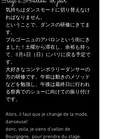
Stage a Avallon 1er jour
今すぐ始める
気持ちはダンスモードに切り替えなけ
コミュニティ
ればなりません。
ということで、ダンスの研修にきてま
す。
ブルゴーニュのアバロンという街にき
ました！土曜から滞在し、余裕も持っ
て、8月4日（日）にパリに戻る予定で
す。
大好きなコンテンポラリーダンサーの
方の研修です。午前は動きのメソッド
などを勉強し、午後は最終日に行われ
る祭典でのショーに向けての振り付け
です。
Alors, il faut que je change de la mode, 
danseuse!
donc, voila, je viens d'vallon de 
Bourgogne,  pour prendre du stage.