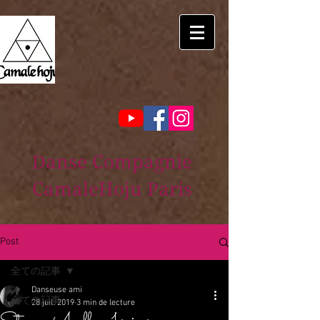
Danse Compagnie
CamaleHoju Paris
Post
全ての記事
Danseuse ami
全ての記事
28 juil. 2019
3 min de lecture