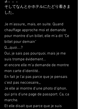
よ。。。
そしてなんとかホテルにたどり着きま
した。
Je m'assure,, mais, en suite. Quand 
chauffage approche moi et demande 
pour montre d'un billet, elle m'a dit "Ce 
billet pour demain"
Q,,,,quoi....?
Oui, je sais pas pourquoi, mais je me 
suis trompe évidement...
et encore elle m'a demande de montre 
mon carte d'identité..
En fait je l'ai pas parce que je pensais 
c'est pas neccesaire,,,
Je elle ai montre d'une photo d'iphon, 
qui pris d'une page de passport. Ca, ca 
marche.
Et elle disait que parce que je suis 