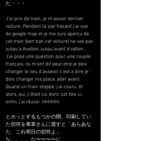
た・・・
J'ai pris de train, je m'assoir dernier 
voiture. Pendant la, par hasard j'ai vue 
de google map et je me suis aperçu de 
cet train (ben ban cet voiture) ne vas pas 
jusqu'a Avallon, jusqu'avant d'vallon...
J'ai pose une question pour une couple 
français, ils m'ont dit peut etre je dois 
changer le lieu d'asseoir, c'est a dire je 
dois changer ma place, aller avant.
Quand un train stoppe, j'ai couru. et 
alors, oui, c'était ca, donc cet fois ci, 
enfin, j'ai réussi. hhhhhh.
とホッとするもつかの間、印刷してい
た切符を車掌さんに渡すと「あらあな
た、これ明日の切符よ」
な。。。。な〜〜〜〜に