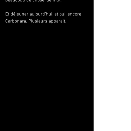
beaucoup de chose, de mot.
Et déjeuner aujourd'hui, et oui, encore 
Carbonara. Plusieurs apparait.