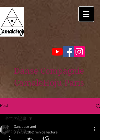
Danse Compagnie
CamaleHoju Paris
Post
全ての記事
Danseuse ami
全ての記事
3 avr. 2020
2 min de lecture