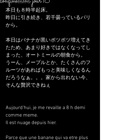
confinement jour18
今すぐ始める
本日も８時半起床。
コミュニティ
昨日に引き続き、若干曇っているパリ
から。
本日はバナナが黒いポツポツ増えてき
たため、あまり好きではなくなってし
まった、オートミールの朝食から。
うーん、メープルとか、たくさんのフ
ルーツがあればもっと美味しくなるん
だろうなぁ。。。家から出れない今、
そんな贅沢できねぇ
Aujourd'hui, je me revaille a 8 h demi 
comme meme.
Il est nuage depuis hier.
Parce que une banane qui va etre plus 