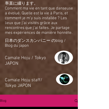
率直に綴ります。
Comment ma vie en tant que danseuse
a évolué. Quelle est la vie à Paris, et
comment je m’y suis installée ? Les
lieux que j’ai visités grâce aux
rencontres que j’ai faites. Je partage
mes expériences de manière honnête.
日本のダンスカンパニー のblog /
Blog du japon
​Camale Hoju / Tokyo
JAPON
​Camale Hoju staff/
Tokyo JAPON
Blog