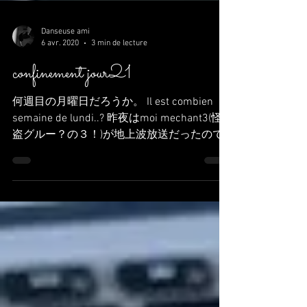
Danseuse ami
6 avr. 2020
3 min de lecture
confinement jour21
何週目の月曜日だろうか。 Il est combien
semaine de lundi..? 昨夜はmoi mechant3(怪
盗グルー？の３！)が地上波放送だったので
見てました！ 多分２を見ていなかったので
しょう・・・...