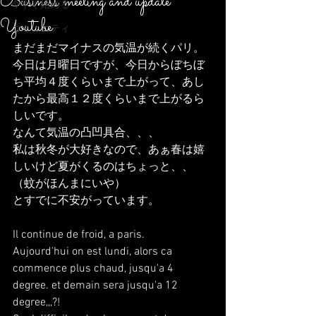
Business meeting and update
今すぐ始める
Youtube
コミュニティ
まだまだマイナスの気温が続くパリ。
今日は月曜日ですが、今日からぼちぼ
ち平均４度くらいまで上がって、あし
たから最高１２度くらいまで上がるら
しいです。
なんて気温の凸凹具合、、、
私は秋冬が大好きなので、あぁ春は嬉
しいけど夏がくるのはちょっと、、
（蚊がほんまにいや）
とすでに不安がっています。
Il continue de froid, a paris.
Aujourd'hui on est lundi, alors ca 
commence plus chaud, jusqu'a 4 
degree. et demain sera jusqu'a 12 
degree,,,?!