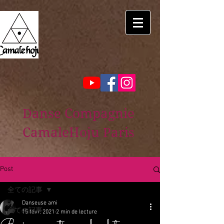
Danse Compagnie
CamaleHoju Paris
Post
全ての記事
Danseuse ami
全ての記事
15 févr. 2021
2 min de lecture