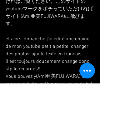
ければご覧ください。このサイトの
youtubeマークをポチっていただければ
サイト(Ami亜美FUJIWARA)に飛びま
す。
et alors, dimanche j'ai édité une chaine 
de mon youtube petit a petite. changer 
des photos, ajoute texte en français,,,
il est toujours doucement change donc 
stp le regardes!!
Vous pouvez y(Ami亜美FUJIWARA) aller 
sur ce website, button mark de youtube!
#paris
#danse
#danseuse
#japonaise
#cafe
#meeting
#reunion
#パリ
#ダンス
#旅
#カフェ
#打ち合わせ
#パリ生活
#ダ
ンサー生活