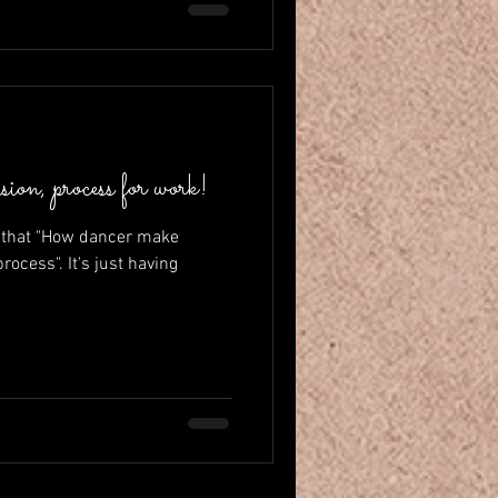
on, process for work!
ie that "How dancer make
ocess". It's just having