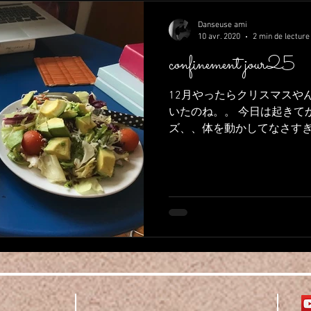
Danseuse ami
10 avr. 2020
2 min de lecture
confinement jour25
12月やったらクリスマスや
いたのね。。 今日は起きて
ズ、、体を動かしてなさす
のような感覚を覚えています
レッチをしていますが、、、
い。 si on...