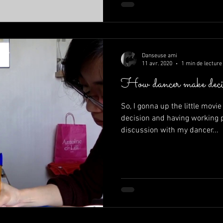
Danseuse ami
11 avr. 2020
1 min de lecture
How dancer make decisi
So, I gonna up the little mov
decision and having working pr
discussion with my dancer...