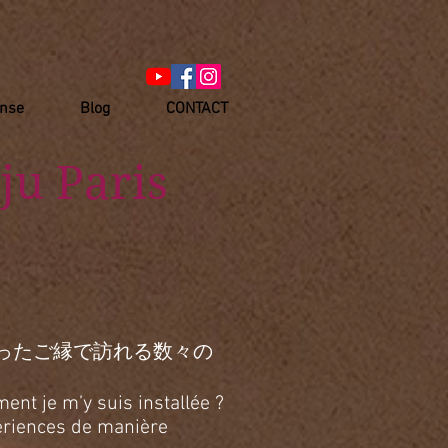
anse
Blog
CONTACT
ju Paris
ったご縁で訪れる数々の
ent je m’y suis installée ?
xpériences de manière