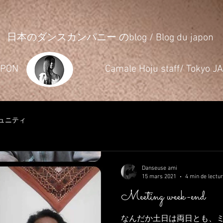
日本のダンスカンパニー のblog / Blog du japon
JAPON
​Camale Hoju staff/ Tokyo 
ュニティ
Danseuse ami
15 mars 2021
4 min de lectu
Meeting week-end
なんだか土日は両日とも、ミ