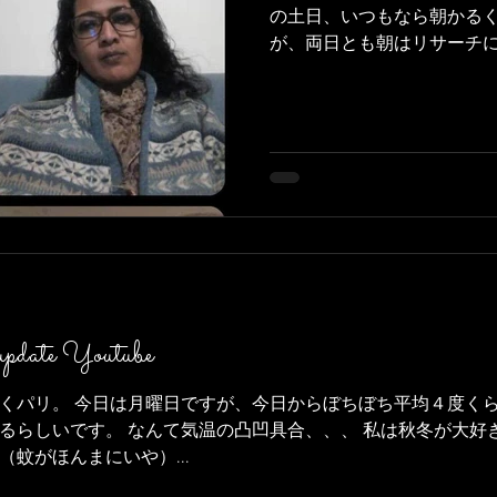
の土日、いつもなら朝かる
が、両日とも朝はリサーチに
リサーチ？ そう、２０２２
のリサーチです。 学生する
軸ですね。...
update Youtube
くパリ。 今日は月曜日ですが、今日からぼちぼち平均４度く
るらしいです。 なんて気温の凸凹具合、、、 私は秋冬が大好
蚊がほんまにいや）...