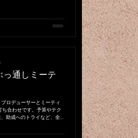
e
ぶっ通しミーテ
pany プロデューサーとミーティ
打ち合わせです。予算やテク
性、助成へのトライなど、全
です。 本当に長い間真剣な
...