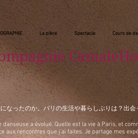
IOGRAPHIE
La pièce
Spectacle
Cours de d
Compagnie
​ CamaleHo
活になったのか。パリの生活や暮らしぶりは？出会
anseuse a évolué. Quelle est la vie à Paris, et comm
râce aux rencontres que j’ai faites. Je partage mes e