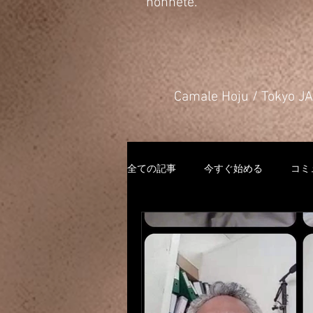
honnête.
​Camale Hoju / Tokyo 
全ての記事
今すぐ始める
コミ