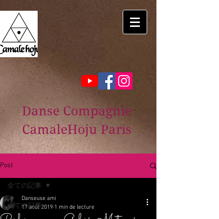
Danse Compagnie
CamaleHoju Paris
Post
全ての記事
Danseuse ami
全ての記事
17 août 2019
1 min de lecture