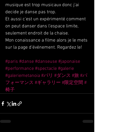
musique est trop musicaux donc j'ai 
decide je danse pas trop.
Et aussi c'est un expérimenté comment 
on peut danser dans l'espace limite, 
seulement endroit de la chaise.
Mon conaissance a filme alors je le mets 
sur la page d'événement. Regardez le!
#paris
#danse
#danseuse
#japonaise
#performance
#spectacle
#galerie
#galeriemetanoia
#パリ
#ダンス
#旅
#パ
フォーマンス
#ギャラリー
#限定空間
#
椅子