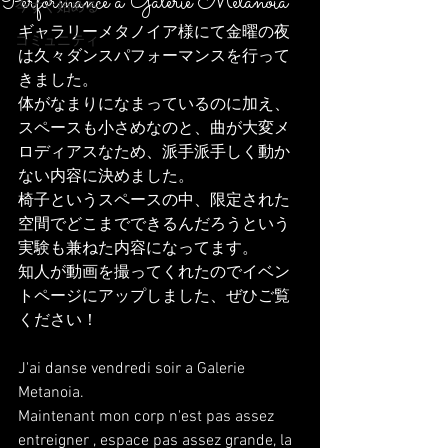
Performance a Galerie Metanoia
今すぐ始める
ギャラリーメタノイア様にて金曜の夜
コミュニティ
は久々ダンスパフォーマンスを行って
きました。
体がなまりになまっているのに加え、
スペースも小さめなのと、曲が大変メ
ロディアスなため、派手派手しく動か
ない内容に決めました。
椅子というスペースの中、限定された
空間でどこまでできるんだろうという
実験も兼ねた内容になってます。
知人が動画を撮ってくれたのでイベン
トページにアップしました、ぜひご覧
ください！
J'ai danse vendredi soir a Galerie 
Metanoia.
Maintenant mon corp n'est pas assez 
entreigner , espace pas assez grande, la 