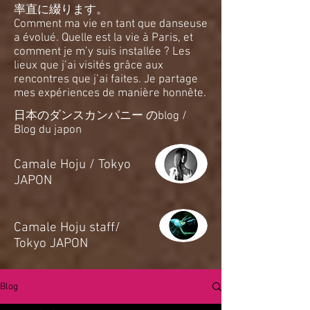
率直に綴ります。
Comment ma vie en tant que danseuse
a évolué. Quelle est la vie à Paris, et
comment je m’y suis installée ? Les
lieux que j’ai visités grâce aux
rencontres que j’ai faites. Je partage
mes expériences de manière honnête.
日本のダンスカンパニー のblog /
Blog du japon
​Camale Hoju / Tokyo
JAPON
​Camale Hoju staff/
Tokyo JAPON
Blog