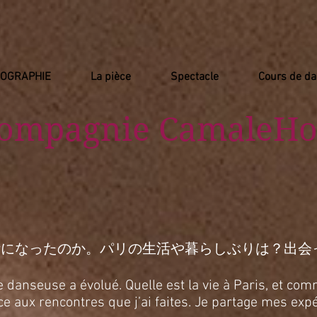
IOGRAPHIE
La pièce
Spectacle
Cours de d
Compagnie
​ CamaleHo
活になったのか。パリの生活や暮らしぶりは？出会
anseuse a évolué. Quelle est la vie à Paris, et comm
râce aux rencontres que j’ai faites. Je partage mes e