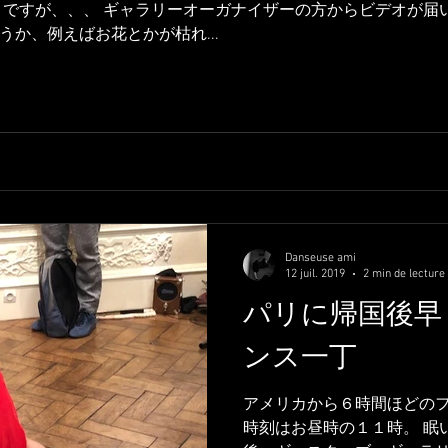
 ですが、、、 ギャラリーオーガナイザーの方からビデオが届
か、例えばお花とかが枯れ...
Danseuse ami
12 juil. 2019
2 min de lecture
パリに帰国後早
ンス一丁
アメリカから６時間ほどの
時刻はお昼時の１１時。 眠