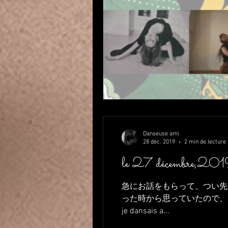
Danseuse ami
28 déc. 2019
2 min de lecture
急にお話をもらって、つい先
った時から思っていたので、ここは
je dansais a...