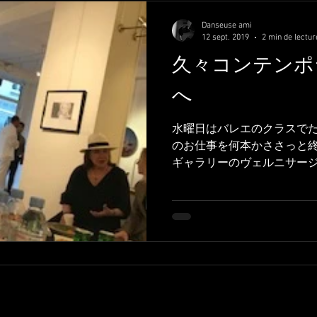
Danseuse ami
12 sept. 2019
2 min de lectur
久々コンテンポ
へ
水曜日はバレエのクラスで
のお仕事を何本かささっと
ギャラリーのヴェルニサー
た。 作家さんも以前見たこ
みたくなる、そんな作品なので