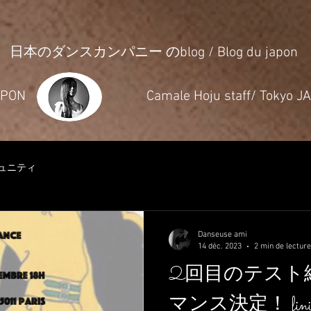
日本のダンスカンパニー のblog / Blog du japon
JAPON
​Camale Hoju staff/ Tokyo 
ュニティ
Danseuse ami
14 déc. 2023
2 min de lecture
2回目のテスト
マンス決定！ fini de d