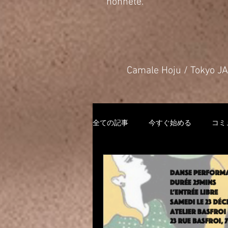
honnête.
​Camale Hoju / Tokyo 
全ての記事
今すぐ始める
コミ