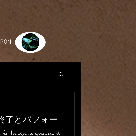
JAPON
終了とパフォー
euxième examen et