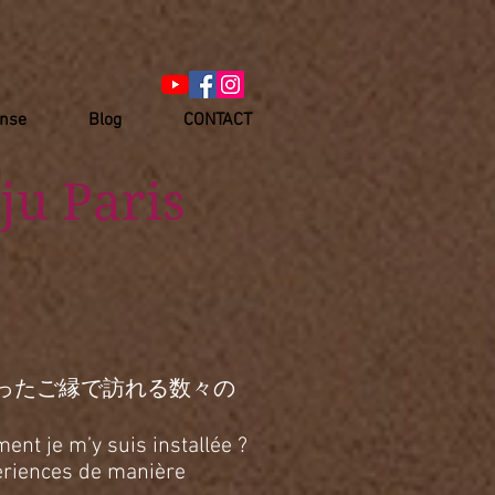
anse
Blog
CONTACT
ju Paris
ったご縁で訪れる数々の
ent je m’y suis installée ?
xpériences de manière