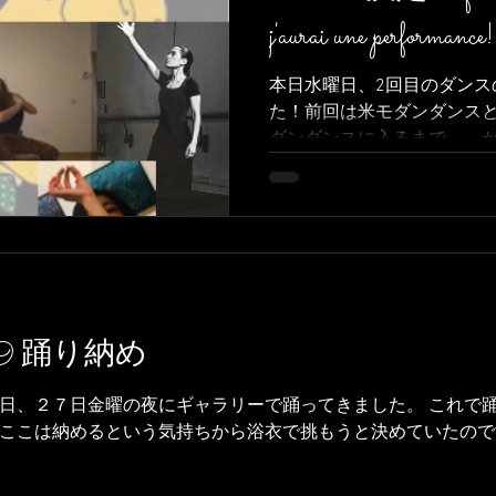
j'aurai une performance!
本日水曜日、2回目のダンス
た！前回は米モダンダンス
ダンダンスに入るまで。。
い点数でした。 今回はフラ
スコンセプチュエルだと聞いて
le 27 décembre,2019 踊り納め
日、２７日金曜の夜にギャラリーで踊ってきました。 これで
納めるという気持ちから浴衣で挑もうと決めていたのです。 J'ai recu