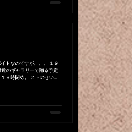
イトなのですが。。。 １９
付近のギャラリーで踊る予定
１８時閉め。 ストのせいで
い。ユーミンやスピッツの歌
した。...