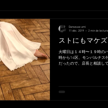
Danseuse ami
11 déc. 2019
2 min de lecture
ストにもマケズ
火曜日は１４時〜１９時のバ
時から14区、モンパルナス
だったので、店長と相談して
火曜日は客がほとんどこな
を思う存分お店の中で歌ってま