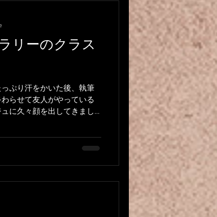
e
ラリーのクラス
たっぷり汗をかいた後、執筆
終わらせて友人がやっている
ジュに久々顔を出してきまし
とある作品で、風を思わず掴
す。...