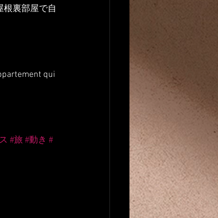
屋根裏部屋で自
appartement qui 
ンス
#旅
#動き
#