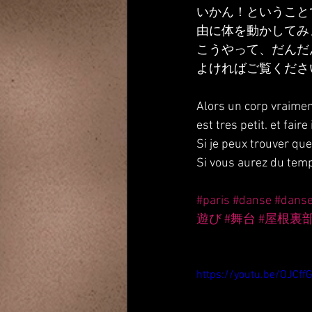
いかん！ということ
由に体を動かしてみ
こうやって、だんだ
よければご覧くださ
Alors un corp vraimen
est tres petit. et fai
Si je peux trouver qu
Si vous aurez du temp
#paris
#danse
#dans
遊び
#舞台
#屋根裏
https://youtu.be/OJCff