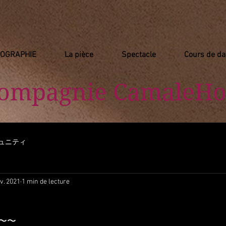
IOGRAPHIE
La pièce
Spectacle
Cours de d
Compagnie
​ CamaleHo
ュニティ
v. 2021
1 min de lecture
〜〜