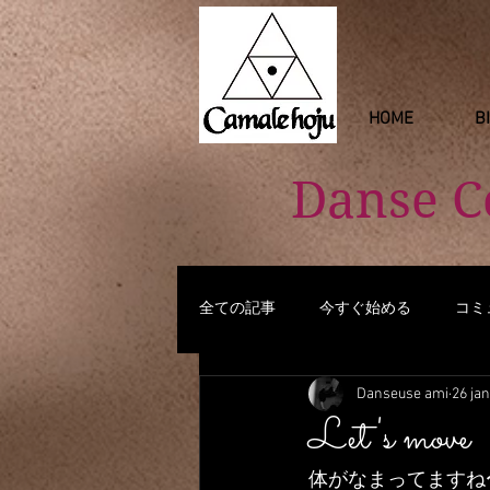
HOME
B
Danse 
全ての記事
今すぐ始める
コミ
Danseuse ami
26 jan
Let's move
体がなまってますね