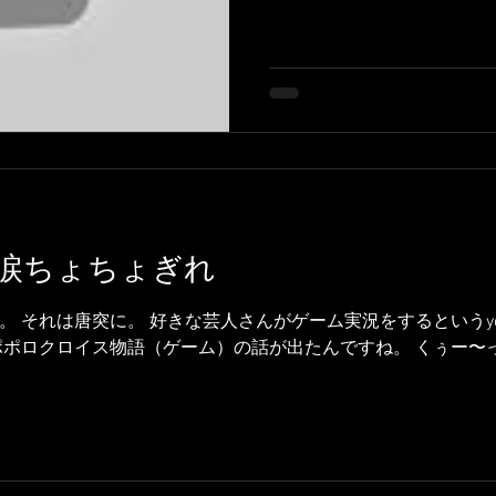
ればご覧ください！ Alors un cor
涙ちょちょぎれ
 それは唐突に。 好きな芸人さんがゲーム実況をするというyo
ロイス物語（ゲーム）の話が出たんですね。 くぅー〜っ・・・ Et oui