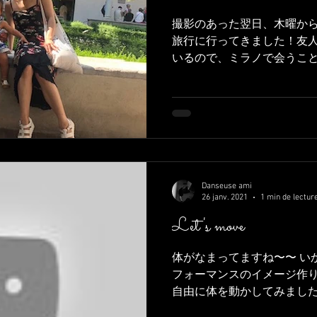
撮影のあった翌日、木曜か
旅行に行ってきました！友
いるので、ミラノで会うこ
高校の時は一緒の部活の子です。 le
j'ai visité à Milan,...
Danseuse ami
26 janv. 2021
1 min de lectur
Let's move
体がなまってますね〜〜 い
フォーマンスのイメージ作
自由に体を動かしてみました
白い動きが見つかれば舞台に