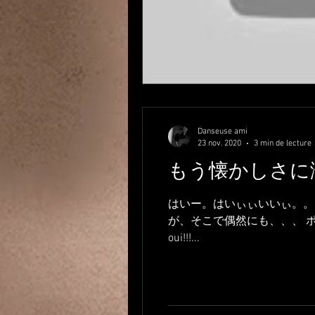
Danseuse ami
23 nov. 2020
3 min de lecture
もう懐かしさに
はいー。はいぃぃいいぃ。。。
が、そこで偶然にも、、、 ポポロク
oui!!!...