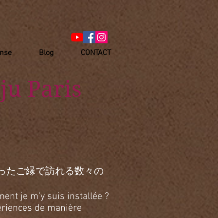
anse
Blog
CONTACT
ju Paris
ったご縁で訪れる数々の
ent je m’y suis installée ?
xpériences de manière