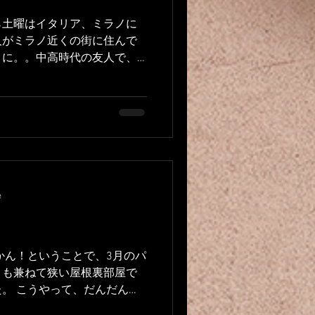
ら土曜はイタリア、ミラノに
人がミラノ近くの街に住んで
とに。。中高時代の友人で、
ndemain de tournage
e
かん！ということで、3月のパ
りも兼ねて狭い屋根裏部屋で
。 こうやって、だんだん面
乗せていく方式です。 よけ