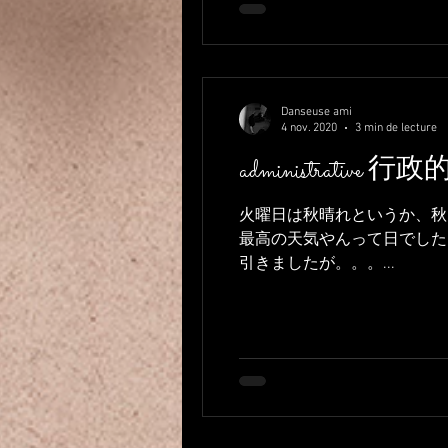
Danseuse ami
4 nov. 2020
3 min de lecture
administrative
火曜日は秋晴れというか、秋
最高の天気やんって日でした
引きましたが。。。...