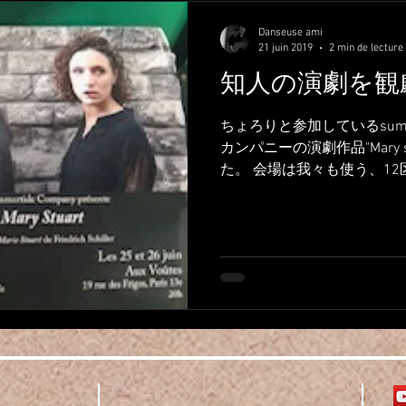
Danseuse ami
21 juin 2019
2 min de lecture
知人の演劇を観
ちょろりと参加しているsummer
カンパニーの演劇作品"Mary 
た。 会場は我々も使う、1
100ecs! 私は演劇はで
ぱりできないなぁと思った。.