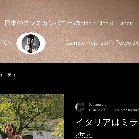
日本のダンスカンパニー のblog / Blog du japon
JAPON
​Camale Hoju staff/ Tokyo 
ュニティ
Danseuse ami
13 août 2023
3 min de lectur
イタリアはミラノ
Italie!