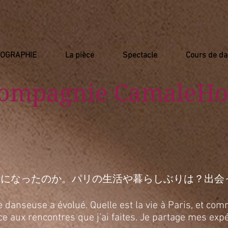
IOGRAPHIE
La pièce
Spectacle
Cours de d
Compagnie
​ CamaleHo
活になったのか。パリの生活や暮らしぶりは？出会
anseuse a évolué. Quelle est la vie à Paris, et comm
râce aux rencontres que j’ai faites. Je partage mes e