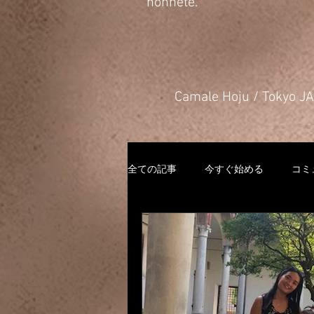
honnête.
​Camale Hoju / Tokyo 
全ての記事
今すぐ始める
コミ