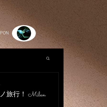
JAPON
e
旅行！ Milan