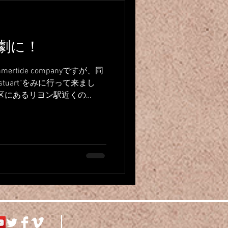
劇に！
tide companyですが、同
stuart"をみに行って来まし
2区にあるリヨン駅近くの
きません。し、近くで見ててもやっ
..