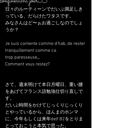
confinement jour35
今すぐ始める
日々のルーティーンでだいぶ満足しき
コミュニティ
っている、だらけたワタスです。
みなさんはど〜ぉお過ごしなのでしょ
うか？
Je suis contente comme d'hab, de rester 
tranquillement comme ca.
trop paresseuse,,,
Comment vous restez? 
さて、週末明けて本日月曜日、重い腰
をあげてフランス語勉強仕切り直しで
す。
だいぶ時間をかけてじっくりじっくり
とやっているから、ほんまのホンマ
に、今年もしくは来年delf B2をとりま
とっておこうと本気で思った。