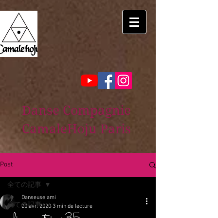
Danse Compagnie
CamaleHoju Paris
Post
全ての記事
Danseuse ami
全ての記事
20 avr. 2020
3 min de lecture