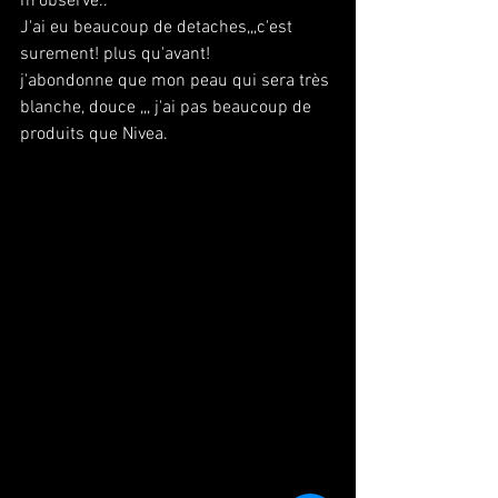
m'observe..
J'ai eu beaucoup de detaches,,,c'est 
surement! plus qu'avant!
j'abondonne que mon peau qui sera très 
blanche, douce ,,, j'ai pas beaucoup de 
produits que Nivea.