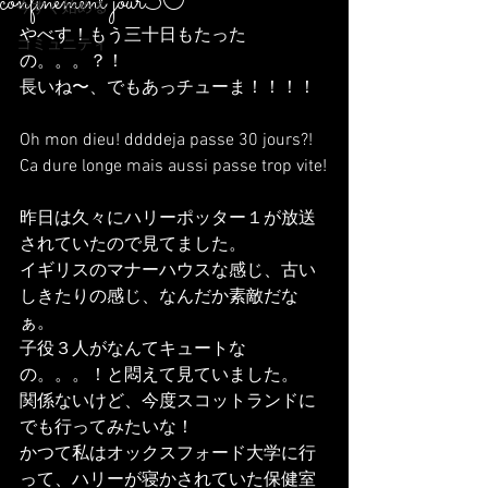
confinement jour30
今すぐ始める
やべす！もう三十日もたった
コミュニティ
の。。。？！
長いね〜、でもあっチューま！！！！
Oh mon dieu! ddddeja passe 30 jours?!
Ca dure longe mais aussi passe trop vite!
昨日は久々にハリーポッター１が放送
されていたので見てました。
イギリスのマナーハウスな感じ、古い
しきたりの感じ、なんだか素敵だな
ぁ。
子役３人がなんてキュートな
の。。。！と悶えて見ていました。
関係ないけど、今度スコットランドに
でも行ってみたいな！
かつて私はオックスフォード大学に行
って、ハリーが寝かされていた保健室