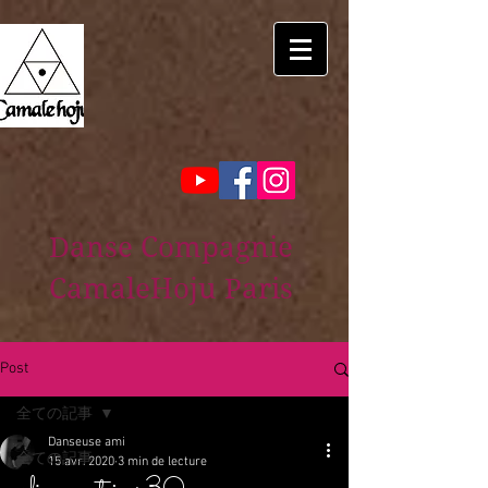
Danse Compagnie
CamaleHoju Paris
Post
全ての記事
Danseuse ami
全ての記事
15 avr. 2020
3 min de lecture