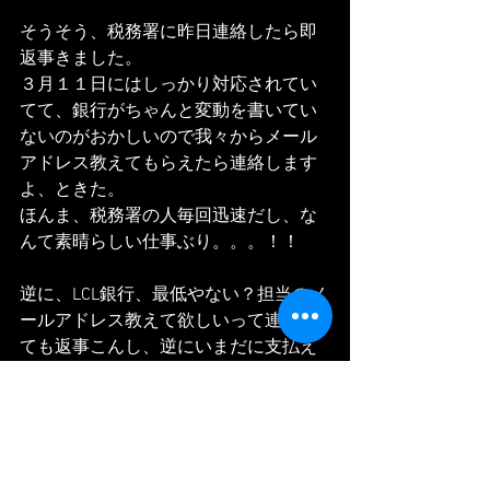
そうそう、税務署に昨日連絡したら即
返事きました。
３月１１日にはしっかり対応されてい
てて、銀行がちゃんと変動を書いてい
ないのがおかしいので我々からメール
アドレス教えてもらえたら連絡します
よ、ときた。
ほんま、税務署の人毎回迅速だし、な
んて素晴らしい仕事ぶり。。。！！
逆に、LCL銀行、最低やない？担当のメ
ールアドレス教えて欲しいって連絡し
ても返事こんし、逆にいまだに支払え
よって手紙は律儀に送ってくる
し、、、やばいやつやん！
LCL銀行の返事待ちです。せっかく税務
署の人が早く返事してくれているの
で、私も早く返事を返したいの