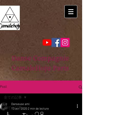
Danse Compagnie
CamaleHoju Paris
Post
全ての記事
Danseuse ami
全ての記事
13 avr. 2020
2 min de lecture