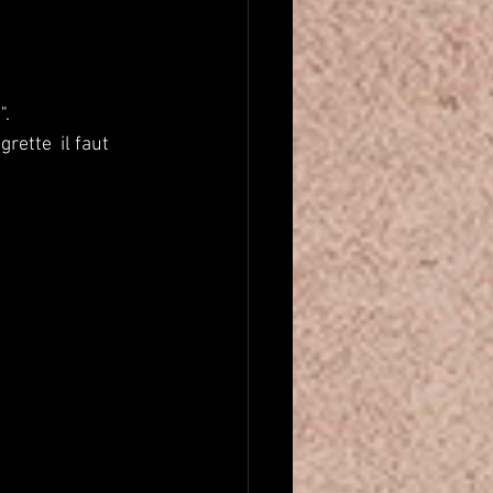
".
rette  il faut 