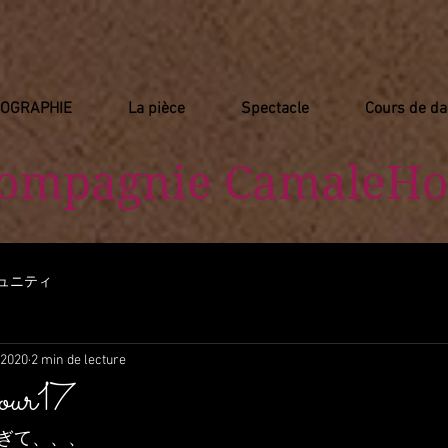
IOGRAPHIE
La pièce
Spectacle
Cours de d
Compagnie
​ CamaleHo
ュニティ
 2020
2 min de lecture
jour17
ぎて、、、