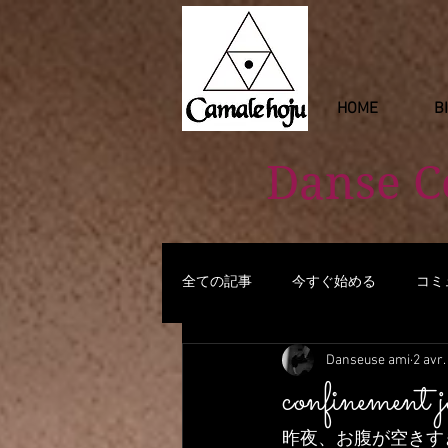
HOME
B
Danse 
全ての記事
今すぐ始める
コミ
Danseuse ami
2 avr.
confinement 
昨夜、お腹が空きす