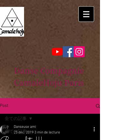
Danse Compagnie
CamaleHoju Paris
Post
全ての記事
Danseuse ami
全ての記事
25 déc. 2019
3 min de lecture