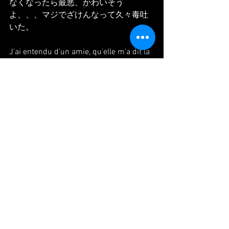
なくなったら最悪、かわいそう
よ、、、マジでざけんなって久々毒吐
いた。
J'ai entendu d'un amie, qu'elle m'a dit la 
greve c'est toujours existe jusqu'a 
feverier. C'est pas vrai...
Blanche maintenant , dans ma tete..
C'est pas possible, tout le monde vas 
mourir (ou pas).
Le 5, j'ai organise pour la fete, c'est le 
premier fois que je fais et j'ai travaille 
avec ca vraiment...
J'ai invite beaucoup de monde. Si ils 
pourrent pas venir,,,,C'est le pire...
On mon dieu..!!!!
#paris
#danse
#danseuse
#japonaise