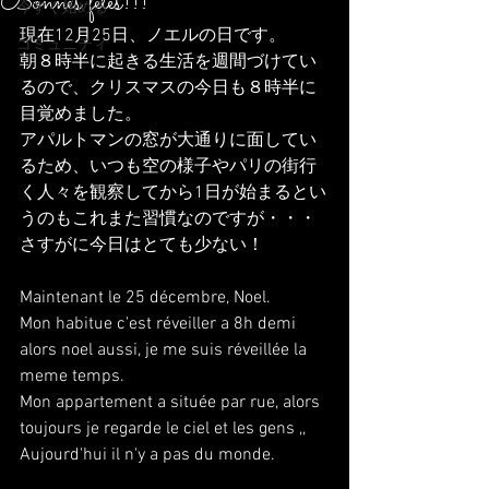
Bonnes fetes!!!
今すぐ始める
現在12月25日、ノエルの日です。
コミュニティ
朝８時半に起きる生活を週間づけてい
るので、クリスマスの今日も８時半に
目覚めました。
アパルトマンの窓が大通りに面してい
るため、いつも空の様子やパリの街行
く人々を観察してから1日が始まるとい
うのもこれまた習慣なのですが・・・
さすがに今日はとても少ない！
Maintenant le 25 décembre, Noel.
Mon habitue c'est réveiller a 8h demi 
alors noel aussi, je me suis réveillée la 
meme temps.
Mon appartement a située par rue, alors 
toujours je regarde le ciel et les gens ,,
Aujourd'hui il n'y a pas du monde.