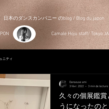
日本のダンスカンパニー のblog / Blog du japon
JAPON
​Camale Hoju staff/ Tokyo 
ュニティ
Danseuse ami
3 févr. 2022
3 min de lecture
久々の個展鑑賞
うになったのと ça fait 