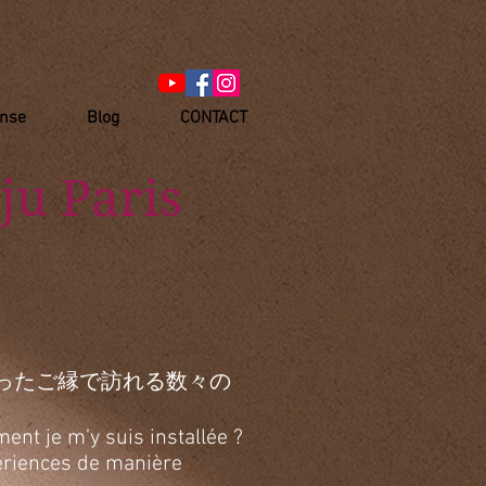
anse
Blog
CONTACT
ju Paris
ったご縁で訪れる数々の
ent je m’y suis installée ?
xpériences de manière