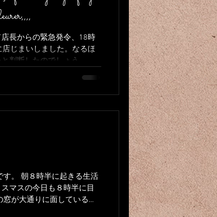
eurer,,,,
店長からの緊急発令、18時
に店じまいしました。なるほ
いと判断したのでしょう。。
ジでハピネェス。。。！ で
た。。。 Ce mardi
です。 朝８時半に起きる生活
リスマスの今日も８時半に目
の窓が大通りに面しているた
街行く人々を観察してから1