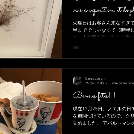
vais à exposition, et de pl
火曜日はお客さん来なすぎて
半まででじゃなくて15時半
ど、人件費を削った方が良
急にバイト無くなって私もマ
もこのハピネスは続きませんでし
parce...
Danseuse ami
25 déc. 2019
3 min de lecture
Bonnes fetes!!!
現在12月25日、ノエルの日
を週間づけているので、ク
覚めました。 アパルトマン
め、いつも空の様子やパリの