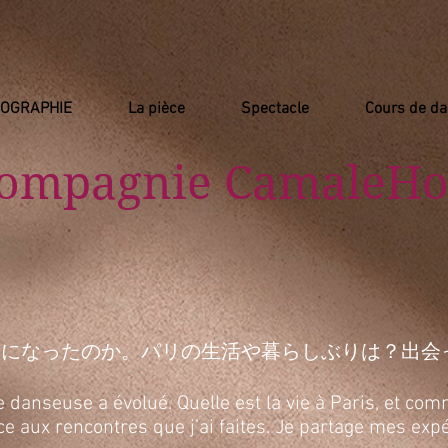
IOGRAPHIE
La pièce
Spectacle
Cours de d
Compagnie
​ CamaleHo
活になったのか。パリの生活や暮らしぶりは？出会
anseuse a évolué. Quelle est la vie à Paris, et comm
râce aux rencontres que j’ai faites. Je partage mes e