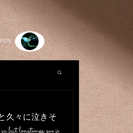
JAPON
と久々に泣きそ
longtemps que je