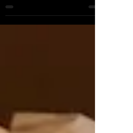
とにチャレンジし、一昨年と比べて踊る回数
や考え方などぐんと変わった年となりまし
た。 その代わり、パリに住む大変さ、ダン
サーとしての大変さもたっぷりと味わい、疲
れ切ったという感じです。 Bonne Année!
Alors,...