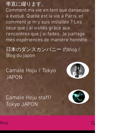
率直に綴ります。
Comment ma vie en tant que danseuse
a évolué. Quelle est la vie à Paris, et
comment je m’y suis installée ? Les
lieux que j’ai visités grâce aux
rencontres que j’ai faites. Je partage
mes expériences de manière honnête.
日本のダンスカンパニー のblog /
Blog du japon
​Camale Hoju / Tokyo
JAPON
​Camale Hoju staff/
Tokyo JAPON
Blog