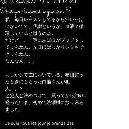
なぜ左ばかり。解せぬ
今すぐ始める
Pourquoi toujours a gauche...?
コミュニティ
私、毎日レッスンしてるから汗いっぱ
いかいてて、代謝というか、血液？循
環していると思うのよ。
だけど、、、謎に左ほほがブツブツし
てまんねん。左ほほばっかりシミもで
きまんねん。
なんなん。。。
もしかして左においている、布団買っ
たときにもらった白熊くんが犯
人。。？
と犯人と決めつけて、買ってから約4年
経ったいま、初めて洗濯機に放り込み
ました。
Je suis, tous les jour je prends des 