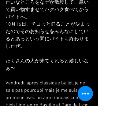
たいなところをなぜか散歩して、急い
で買い物すませてバクバク食べてから
バイトへ。
10月16日、チコっと踊ることが決まっ
たのでそのお知らせをみんなにしてい
るとあっという間にバイトも終わりま
したぜ。
たくさんの人が来てくれると嬉しいな
ぁ〜
Vendredi, apres classique ballet, je ne 
sais pas pourquoi mais je me suis 
promené avec un ami francais comme 
High Line, entre Bastille et Gare de Lyon. 
et faire les cours rapidement , mange 
rapidement et aller travail.
pendant je travaillais, j'ai essaye 
d'annonce un spectacle que je vais 