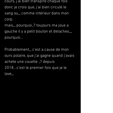
cours, j'ai bien transpire chaque fois 
donc je crois que, j'ai bien circulé le 
sang ou,,, comme intérieur dans mon 
corp.
mais,,, pourquoi,,? toujours ma joue a 
gauche il y a petit bouton et detaches,,,,
pourquoi...
Probablement,,, c'est a cause de mon 
ours polaire, que j'ai gagne quand j'avais 
achete une couette ,,? depuis 
2018...c'est le premier fois que je le 
lave,,,