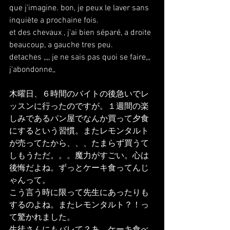
que j'imagine. bon, je peux le laver sans 
inquiète a prochaine fois.
et des chevaux , j'ai bien séparé, a droite 
beaucoup, a gauche tres peu.
detaches ,,,, je ne sais pas quoi se faire,,, 
j'abondonne,, 
木曜日、６時間のバイトの後急いでレ
ッスンに行ったのですが。１週間の楽
しみであるパン屋でなんか買って夕食
にするという習慣。またレモンタルト
が売ってたから、、、たまらず買うて
しもうただ。。。魔力がすごい。心は
後悔だよね。ずっとケーキ食ってんじ
ゃんって。
こう言う時に限って先生にあったりも
するのよね。またレモンタルト？！っ
て驚かれました。
生徒さんにもバレて？あ、ケーキ食べ