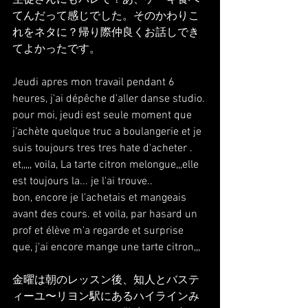
てんだって感じでした。そのかわりこ
れをネタに？帰り際仲良くお話しでき
てよかったです。
Jeudi apres mon travail pendant 6 
heures, j'ai dépêche d'aller danse studio.
pour moi, jeudi est seule moment que 
j'achète quelque truc a boulangerie et je 
suis toujours tres tres hate d'acheter . 
et,,,,, voila, La tarte citron melongue,,,elle 
est toujours la... je l'ai trouve..
bon, encore je l'achetais et mangeais 
avant des cours. et voila, par hasard un 
prof et élève m'a regarde et surprise 
que, j'ai encore mange une tarte citron,,,
金曜は朝のレッスン後、知人とバステ
ィーユ〜リヨン駅にあるハイラインみ