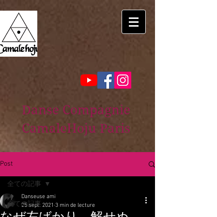
Danse Compagnie
CamaleHoju Paris
Post
全ての記事
Danseuse ami
全ての記事
25 sept. 2021
3 min de lecture