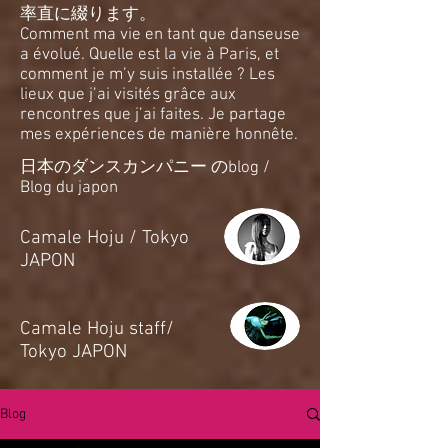
率直に綴ります。
Comment ma vie en tant que danseuse
a évolué. Quelle est la vie à Paris, et
comment je m’y suis installée ? Les
lieux que j’ai visités grâce aux
rencontres que j’ai faites. Je partage
mes expériences de manière honnête.
日本のダンスカンパニー のblog /
Blog du japon
​Camale Hoju / Tokyo
JAPON
​Camale Hoju staff/
Tokyo JAPON
Blog