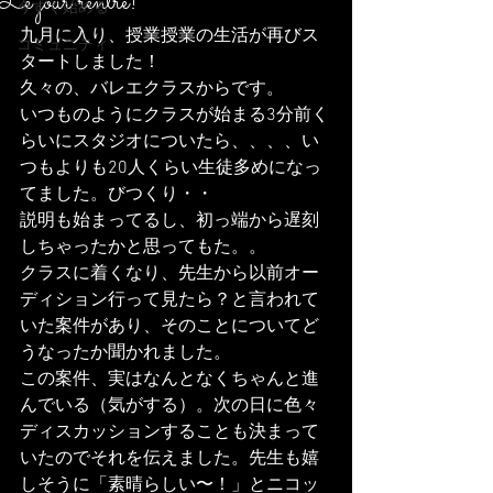
Le jour rentre!
今すぐ始める
九月に入り、授業授業の生活が再びス
コミュニティ
タートしました！
久々の、バレエクラスからです。
いつものようにクラスが始まる3分前く
らいにスタジオについたら、、、、い
つもよりも20人くらい生徒多めになっ
てました。びつくり・・
説明も始まってるし、初っ端から遅刻
しちゃったかと思ってもた。。
クラスに着くなり、先生から以前オー
ディション行って見たら？と言われて
いた案件があり、そのことについてど
うなったか聞かれました。
この案件、実はなんとなくちゃんと進
んでいる（気がする）。次の日に色々
ディスカッションすることも決まって
いたのでそれを伝えました。先生も嬉
しそうに「素晴らしい〜！」とニコッ