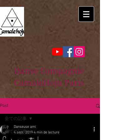
Danse Compagnie
CamaleHoju Paris
Post
全ての記事
Danseuse ami
全ての記事
4 sept. 2019
4 min de lecture