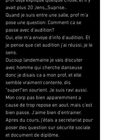
prof deja explique quelque chose, et il y 
avait plus 20 Jens,,,Suprise..
Quand je suis entre une salle, prof m'a 
pose une question: Comment ca se 
passe avec d'audition?
Oui, elle m'a envoye d'info d'audition. Et 
je pense que cet audition j'ai réussi, je le 
sens.
Ducoup landemaine je vais discuter 
avec homme qui cherche danseuse 
donc je disais ca a mon prof, et elle 
semble vraiment contente, dis 
"super!"en sourient. Je suis ravi aussi.
Mon corp pas bien apparemment a 
cause de trop repose en aout, mais c'est 
bien passe. J'aime bien d'entrainer.
Apres du cours, j'étais a secretariat pour 
poser des question sur sécurité sociale 
et document de diplôme.