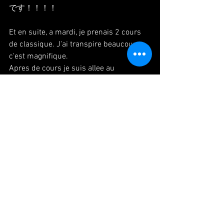
です！！！！
Et en suite, a mardi, je prenais 2 cours 
de classique. J'ai transpire beaucoup , 
c'est magnifique.
Apres de cours je suis allee au 
secretariat, et elle vas prepare de 
document comme diplôme, Ouai!! par 
contre sécurité sociale, il ne l'a pas alors 
je dois toujours chercher ca. mais je 
suis vraiment presque de finir de 
prepare pour renouveau mon Visa,,, Yes!!
Cette nuit la. j'ai réuni avec homme peut 
etre qui me vas prendre pour danser en 
octobre.
Je sais pas que j'ai réussi ou pas, peut 
etre oui. Peut etre j'aurai de plusieurs 
repetition en septembre.