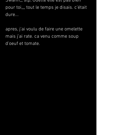
Swann,,, stp, Odette elle est pas bien 
pour toi,,,, tout le temps je disais. c'était 
dure...
apres, j'ai voulu de faire une omelette 
mais j'ai rate. ca venu comme soup 
d'oeuf et tomate.