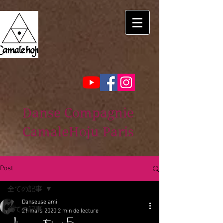
Danse Compagnie
CamaleHoju Paris
Post
全ての記事
Danseuse ami
全ての記事
21 mars 2020
2 min de lecture