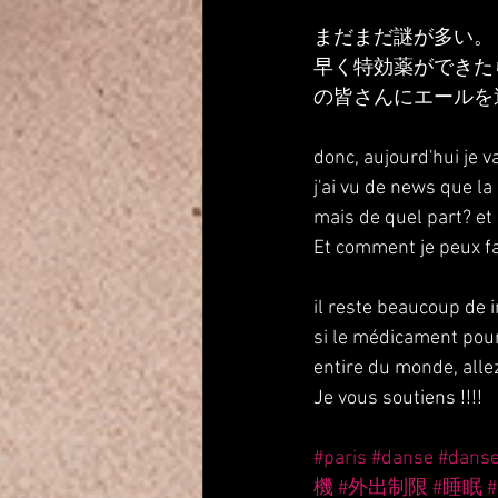
まだまだ謎が多い。
早く特効薬ができた
の皆さんにエールを
donc, aujourd'hui je v
j'ai vu de news que la
mais de quel part? et .
Et comment je peux fa
il reste beaucoup de 
si le médicament pour 
entire du monde, allez
Je vous soutiens !!!!
#paris
#danse
#dans
機
#外出制限
#睡眠