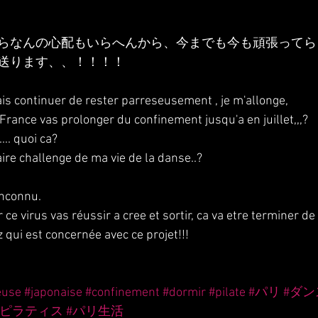
らなんの心配もいらへんから、今までも今も頑張ってら
送ります、、！！！！
ais continuer de rester parreseusement , je m'allonge,
 France vas prolonger du confinement jusqu'a en juillet,,,?
... quoi ca?
ire challenge de ma vie de la danse..?
inconnu.
ce virus vas réussir a cree et sortir, ca va etre terminer de
 qui est concernée avec ce projet!!!
euse
#japonaise
#confinement
#dormir
#pilate
#パリ
#ダン
#ピラティス
#パリ生活