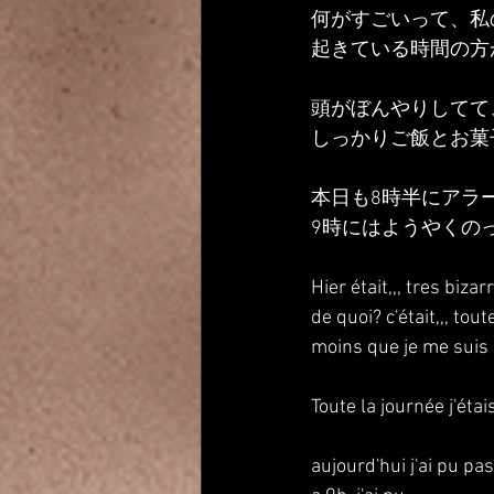
何がすごいって、私
起きている時間の方
頭がぼんやりしてて
しっかりご飯とお菓
本日も8時半にアラ
9時にはようやくの
Hier était,,, tres biza
de quoi? c'était,,, tout
moins que je me suis r
Toute la journée j'étai
aujourd'hui j'ai pu pas