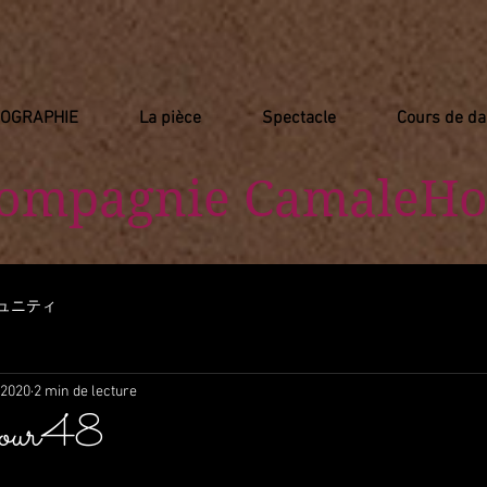
IOGRAPHIE
La pièce
Spectacle
Cours de d
Compagnie
​ CamaleHo
ュニティ
 2020
2 min de lecture
 jour48