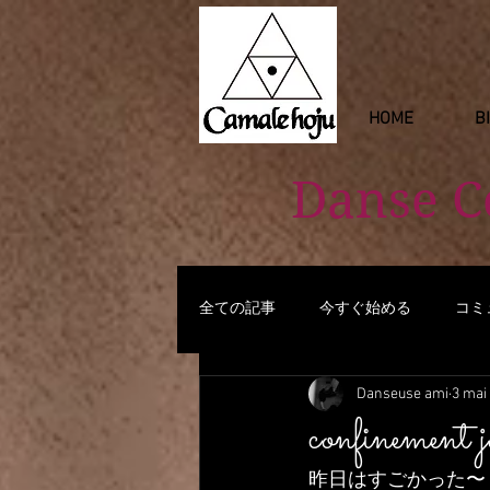
HOME
B
Danse 
全ての記事
今すぐ始める
コミ
Danseuse ami
3 mai
confinement
昨日はすごかった〜