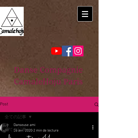
Danse Compagnie
CamaleHoju Paris
Post
全ての記事
Danseuse ami
全ての記事
26 avr. 2020
2 min de lecture