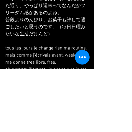
た通り、やっぱり週末ってなんだかフ
リーダム感があるのよね。
普段よりのんびり、お菓子も許して過
ごしたいと思うのです。（毎日日曜み
たいな生活だけんど）
tous les jours je change rien ma routine. 
mais comme j'écrivais avant, week end 
me donne tres libre, free.
plus tranquillement , je pense que je me 
permis de manger plus gâteau  (en fait 
week day aussi comme dimanche pour 
moi)
#paris
#danse
#danseuse
#japonaise
#chat
#scrumbleegg
#dimanche
#sunday
#routine
#confinement
#quarantine
#pilate
#パリ
#ダンス
#旅
#