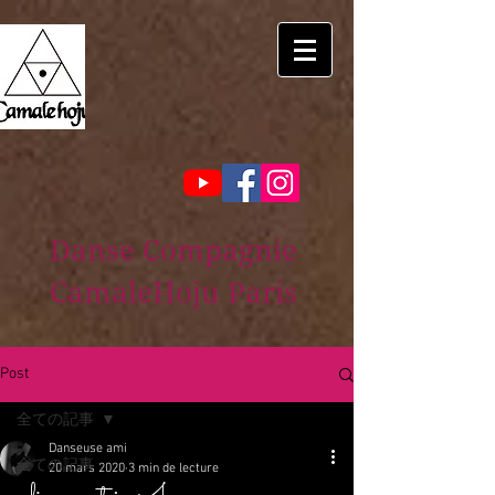
Danse Compagnie
CamaleHoju Paris
Post
全ての記事
Danseuse ami
全ての記事
20 mars 2020
3 min de lecture