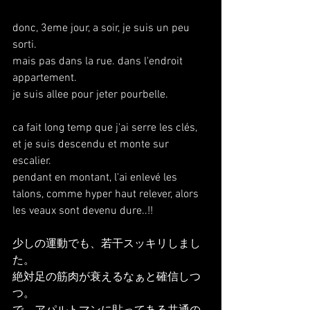
donc, 3eme jour, a soir, je suis un peu 
sorti. 
mais pas dans la rue. dans l'endroit 
appartement.
je suis allee pour jeter pourbelle.
ca fait long temp que j'ai serre les clés, 
et je suis descendu et monte sur 
escalier.
pendant en montant, l'ai enlevé les 
talons, comme hyper haut relever, alors 
les veaux sont devenu dure..!!
少しの運動でも、若干スッキリしまし
た。
絶対足の筋肉が衰えるなぁと確信しつ
つ。