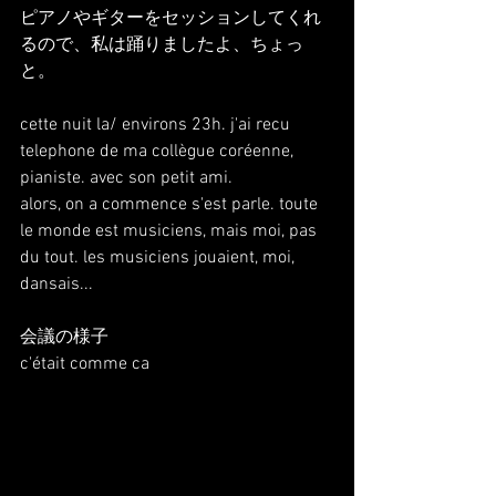
ピアノやギターをセッションしてくれ
るので、私は踊りましたよ、ちょっ
と。
cette nuit la/ environs 23h. j'ai recu 
telephone de ma collègue coréenne, 
pianiste. avec son petit ami.
alors, on a commence s'est parle. toute 
le monde est musiciens, mais moi, pas 
du tout. les musiciens jouaient, moi, 
dansais...
会議の様子
c'était comme ca