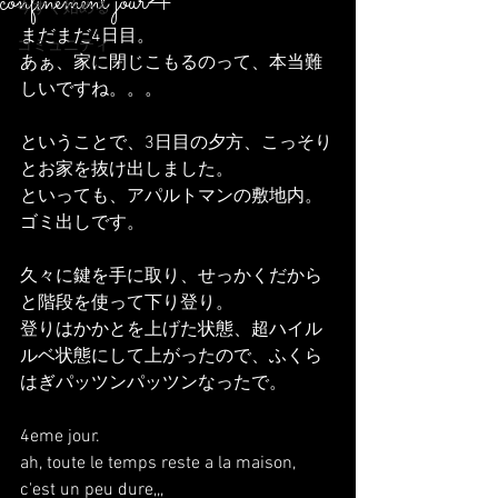
confinement jour4
今すぐ始める
まだまだ4日目。
コミュニティ
あぁ、家に閉じこもるのって、本当難
しいですね。。。
ということで、3日目の夕方、こっそり
とお家を抜け出しました。
といっても、アパルトマンの敷地内。
ゴミ出しです。
久々に鍵を手に取り、せっかくだから
と階段を使って下り登り。
登りはかかとを上げた状態、超ハイル
ルベ状態にして上がったので、ふくら
はぎパッツンパッツンなったで。
4eme jour. 
ah, toute le temps reste a la maison, 
c'est un peu dure,,,