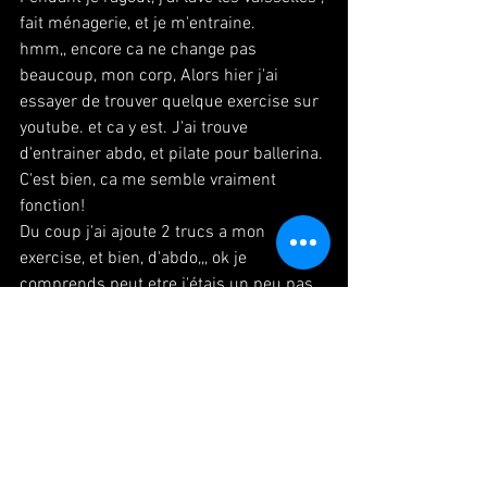
fait ménagerie, et je m'entraine.
hmm,, encore ca ne change pas 
beaucoup, mon corp, Alors hier j'ai 
essayer de trouver quelque exercise sur 
youtube. et ca y est. J'ai trouve 
d'entrainer abdo, et pilate pour ballerina. 
C'est bien, ca me semble vraiment 
fonction!
Du coup j'ai ajoute 2 trucs a mon 
exercise, et bien, d'abdo,,, ok je 
comprends peut etre j'étais un peu pas 
assez de faire abdo, avec cet exercise,,, 
c'était tres dure. donc, voila, j'ai toujours 
rate de maigri,,, j'ai bien compris.
J'abondonne de faire pilate parce que 
l'exercise d'abdo, était tres dure pour 
moi.