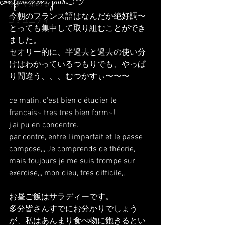
confinement jour39
今すぐ始める
今朝のフランス語はなんだか絶好調〜
コミュニティ
とっても集中して取り組むことができ
ました。
セオリー的に、半過去と過去の使い分
けはわかっているつもりでも、やっぱ
り間違う、、、むつかすぃ〜〜〜
ce matin, c'est bien d'étudier le 
francais~ tres tres bien form~!
j'ai pu en concentre.
par contre, entre l'imparfait et le passe 
compose,,, Je comprends de théorie, 
mais toujours je me suis trompe sur 
exercise,,, mon dieu, tres difficile,,
お昼ご飯はサラディーです。
多分皆さんすでにお分かりでしょう
が、私はあんまり食べ物に飽きるとい