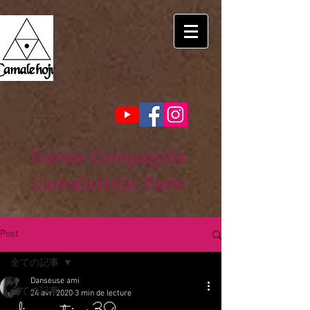
Danse Compagnie
CamaleHoju Paris
Post
全ての記事
Danseuse ami
全ての記事
24 avr. 2020
3 min de lecture