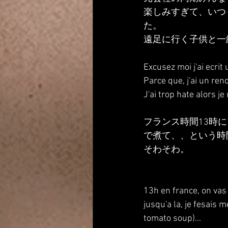
楽しみすぎて、いつ
た。
遠足に行く子供と一
Excusez moi j'ai ecrit
Parce que, j'ai un ren
J'ai trop hate alors je
フランス時間13時
で煮て、、という時
そわそわ。
13h en france, on va
jusqu'a la, je fesais 
tomato soup)...