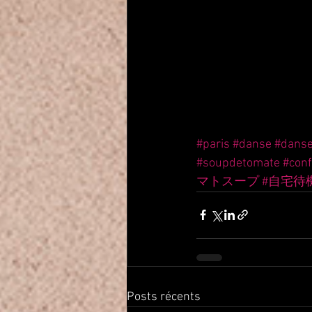
#paris
#danse
#dans
#soupdetomate
#con
マトスープ
#自宅待
Posts récents