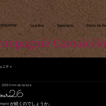
IOGRAPHIE
La pièce
Spectacle
Cours de d
Compagnie
​ CamaleHo
ュニティ
. 2020
3 min de lecture
 jour26
nement が続くのでしょうか。