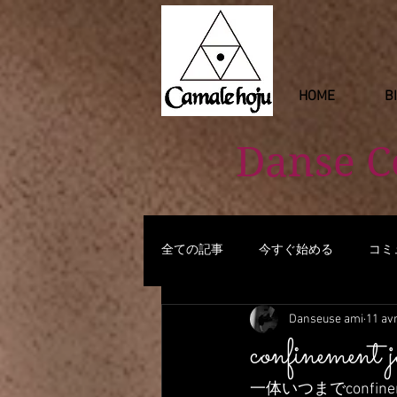
HOME
B
Danse 
全ての記事
今すぐ始める
コミ
Danseuse ami
11 avr
confinement
一体いつまでconfi