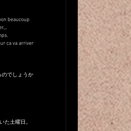
apon beaucoup 
r,,,
mps.
our ca va arriver 
なるのでしょうか
いた土曜日。