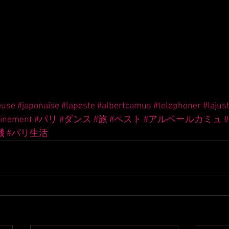
euse
#japonaise
#lapeste
#albertcamus
#telephoner
#lajus
finement
#パリ
#ダンス
#旅
#ペスト
#アルベールカミュ
機
#パリ生活