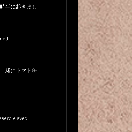
7時半に起きまし
medi.
を一緒にトマト缶
asserole avec 