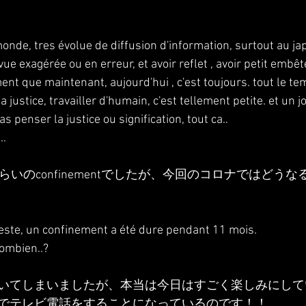
onde, tres évolue de diffusion d'information, surtout au j
ue exagérée ou en erreur, et avoir reflet , avoir petit embête
ent que maintenant, aujourd'hui , c'est toujours. tout le te
la justice, travailler d'humain, c'est tellement petite. et un j
s penser la justice ou signification, tout ca..
..
らいのconfinementでしたが、今回のコロナではどう
 peste, un confinement a été dure pendant 11 mois.
 combien..?
いてしまいましたが、本当は今日はすごく楽しみにして
でテレビ電話をすることになっているのです！！