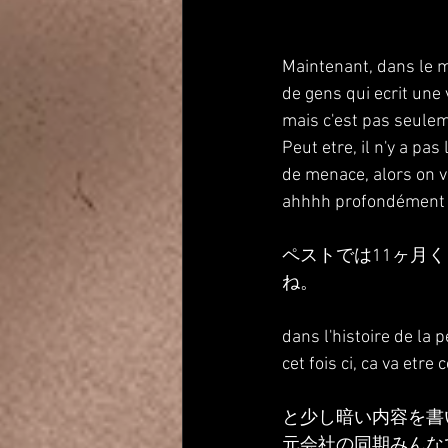
Maintenant, dans le m
de gens qui ecrit une v
mais c'est pas seulem
Peut etre, il n'y a pas 
de menace, alors on va
ahhhh profondément 
ペストでは11ヶ月く
ね。
dans l'histoire de la
cet fois ci, ca va etre
と少し暗い内容を書
元会社の同期みんな