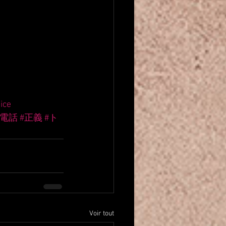
tice
#電話
#正義
#ト
Voir tout