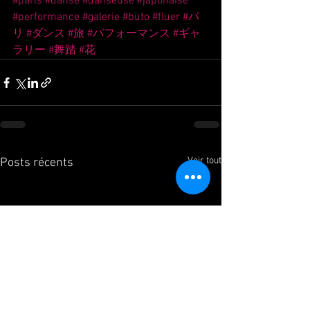
#paris
#danse
#danseuse
#japonaise
#performance
#galerie
#buto
#fluer
#パ
リ
#ダンス
#旅
#パフォーマンス
#ギャ
ラリー
#舞踏
#花
Voir tout
Posts récents