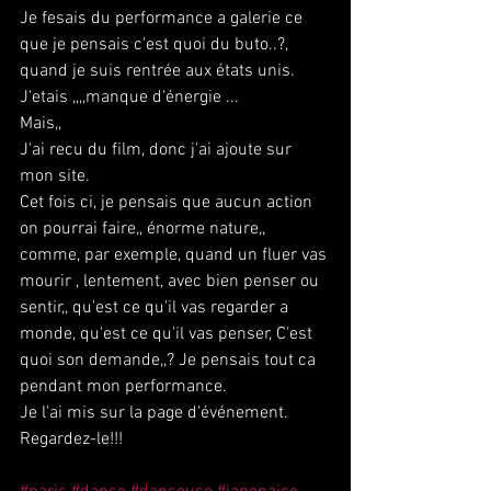
Je fesais du performance a galerie ce 
que je pensais c'est quoi du buto..?, 
quand je suis rentrée aux états unis.
J'etais ,,,,manque d'énergie ...
Mais,,
J'ai recu du film, donc j'ai ajoute sur 
mon site.
Cet fois ci, je pensais que aucun action 
on pourrai faire,, énorme nature,, 
comme, par exemple, quand un fluer vas 
mourir , lentement, avec bien penser ou 
sentir,, qu'est ce qu'il vas regarder a 
monde, qu'est ce qu'il vas penser, C'est 
quoi son demande,,? Je pensais tout ca 
pendant mon performance.
Je l'ai mis sur la page d'événement. 
Regardez-le!!!