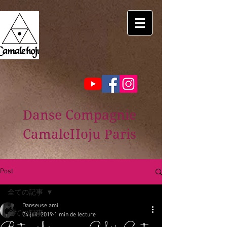
Danse Compagnie
CamaleHoju Paris
Post
全ての記事
Danseuse ami
全ての記事
24 juil. 2019
1 min de lecture