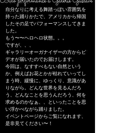
Buto performance a Galerie Gustave
今すぐ始める
自分なりに考える舞踏っぽい雰囲気を
コミュニティ
持った踊りかたで、アメリカから帰国
したその足でパフォーマンスしてきま
した。
もう〜〜ヘロヘロ状態。。。
ですが、、、
ギャラリーオーガナイザーの方からビ
デオが届いたのでお届けします。
今回は、なすすべもない自然という
か、例えばお花とかが枯れていってし
まう時、緩慢に、ゆっくり、意識があ
りながら。どんな世界を見るんだろ
う、どんなことを思うんだろう、何を
求めるのかなぁ、、といったことを思
い浮かべながら踊りました。
イベントページからご覧になれます、
是非見てください〜！