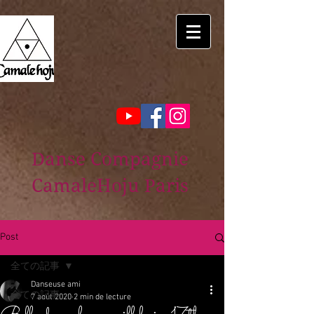
Danse Compagnie
CamaleHoju Paris
Post
全ての記事
Danseuse ami
全ての記事
7 août 2020
2 min de lecture