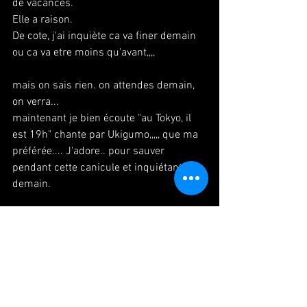
de vacances.
Elle a raison.
De cote, j'ai inquiète ca va finer demain 
ou ca va etre moins qu'avant,,,,
mais on sais rien. on attendes demain, 
on verra...
maintenant je bien écoute "au Tokyo, il 
est 19h" chante par Ukigumo,,,,, que ma 
préférée.... J'adore.. pour sauver 
pendant cette canicule et inquiétant 
demain.
#paris
#danse
#danseuse
#japonaise
#bellydance
#danseorientale
#lesson
#cours
#canicule
#パリ
#ダンス
#旅
#ベ
リーダンス
#レッスン
#猛暑
#浮雲
#東
京は夜の
７時 
#ゲリラパフォーマンス
#
パリ生活