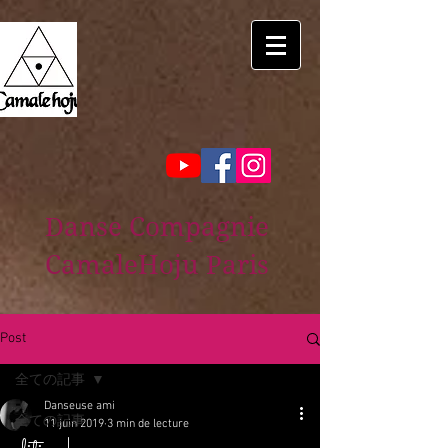
Danse Compagnie
CamaleHoju Paris
Post
全ての記事
Danseuse ami
全ての記事
11 juin 2019
3 min de lecture