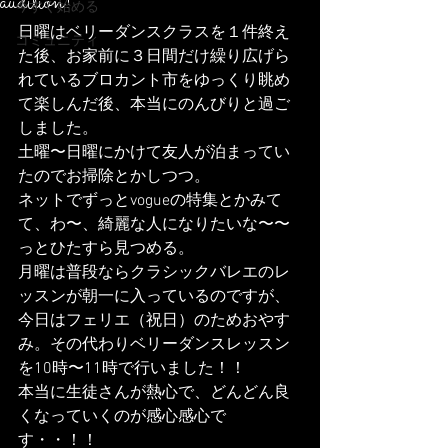
audition!
今すぐ始める
日曜はベリーダンスクラスを１件終え
コミュニティ
た後、お家前に３日間だけ繰り広げら
れているブロカント市をゆっくり眺め
て楽しんだ後、本当にのんびりと過ご
しました。
土曜〜日曜にかけて友人が泊まってい
たのでお掃除とかしつつ。
ネットでずっとvogueの特集とかみて
て、わ〜、綺麗な人になりたいな〜〜
っとひたすら見つめる。
月曜は普段ならクラシックバレエのレ
ッスンが朝一に入っているのですが、
今日はフェリエ（祝日）のためおやす
み。その代わりベリーダンスレッスン
を10時〜11時で行いました！！
本当に生徒さんが熱心で、どんどん良
くなっていくのが感心感心で
す・・！！