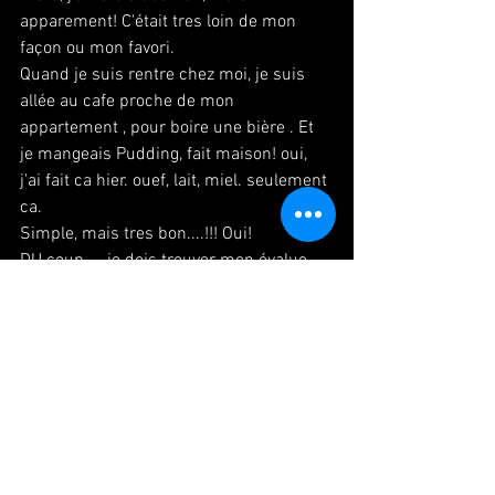
apparement! C'était tres loin de mon 
façon ou mon favori.
Quand je suis rentre chez moi, je suis 
allée au cafe proche de mon 
appartement , pour boire une bière . Et 
je mangeais Pudding, fait maison! oui, 
j'ai fait ca hier. ouef, lait, miel. seulement 
ca.
Simple, mais tres bon....!!! Oui!
DU coup, , , je dois trouver mon évalue . 
Je suis presque perdre. Il faut que je 
cherche.
#paris
#danse
#danseuse
#japonaise
#bellydance
#danseorientale
#dancelesson
#brocant
#marchesauxpuces
#pudding