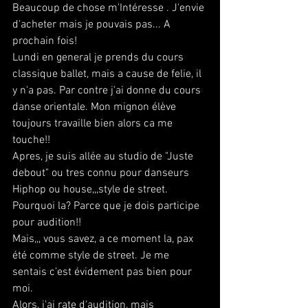
Beaucoup de chose m'Intéresse . J'envie 
d'acheter mais je pouvais pas... A 
prochain fois!
Lundi en general je prends du cours 
classique ballet, mais a cause de felie, il 
y n'a pas. Par contre j'ai donne du cours 
danse orientale. Mon mignon élève 
toujours travaille bien alors ca me 
touche!!
Apres, je suis allée au studio de "Juste 
debout" ou tres connu pour danseurs 
Hiphop ou house,,,style de street. 
Pourquoi la? Parce que je dois participe 
pour audition!!
Mais,,, vous savez, a ce moment la, pax 
été comme style de street. Je me 
sentais c'est évidement pas bien pour 
moi.
Alors, j'ai rate d'audition, mais 