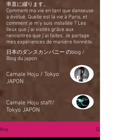
率直に綴ります。
Comment ma vie en tant que danseuse
a évolué. Quelle est la vie à Paris, et
comment je m’y suis installée ? Les
lieux que j’ai visités grâce aux
rencontres que j’ai faites. Je partage
mes expériences de manière honnête.
日本のダンスカンパニー のblog /
Blog du japon
​Camale Hoju / Tokyo
JAPON
​Camale Hoju staff/
Tokyo JAPON
Blog