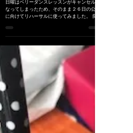
Danseuse ami
17 juin 2019
2 min de lecture
ビールが美味し！
日曜はベリーダンスレッスンがキャンセルと
なってしまったため、そのまま２６日の公演
に向けてリハーサルに使ってみました。 良
いものができたら良いけど、、、汗 そして
その後、知人とサンマルタン運河を散歩して
飲みまくる。 月曜は夏らしさを感じる良い
お天気に恵まれました〜〜〜！...