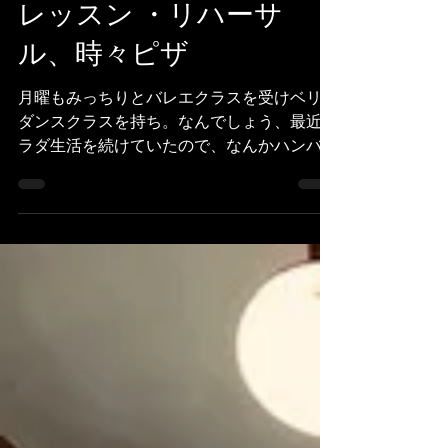
Danseuse ami
20 juin 2019
3 min de lecture
レッスン ・リハーサ
ル、時々ピザ
月曜もみっちりとバレエクラスを受けベリー
ダンスクラスを持ち。なんでしょう、最近サ
ラダ生活を続けていたので、なんかハンバー
ガーとかピザとか焼肉食べたくなったんで
す。 体のサインには素直に従う、是即ち幸
せ也。ということで、月曜のお夕飯は隣のピ
ザ屋さんでピザ買ってもた。...