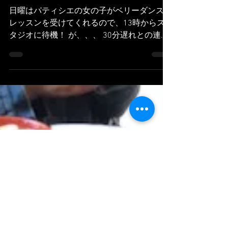
Danseuse ami
13 mai 2019
2 min de lecture
日曜はベリーダンスレッ
スン・・？と自主練を！
日曜はパティシエの女の子がベリーダンスの
レッスンを受けてくれるので、13時からス
タジオに待機！ が、、、 30分遅れとの連絡
が！ ちょうどいいやっと思って、6月の霧パ
ート２ のリハーサルを（自分しかいません
が動きのクリエイション）スタジオでやって
みました！...