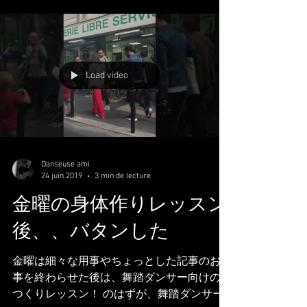
Dimanche soir j'ai fait route chou parce que
en ce moment...
Load video
Danseuse ami
24 juin 2019
3 min de lecture
金曜の身体作りレッスン
後、、バタンした
金曜は細々な用事やちょっとした記事のお仕