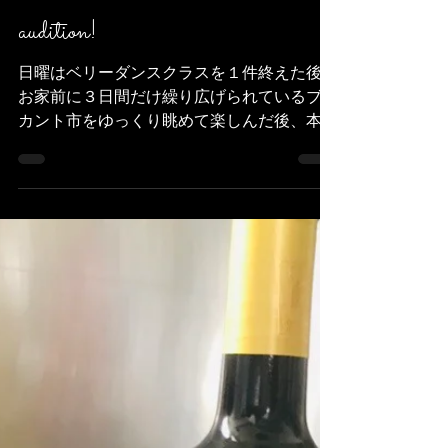
Danseuse ami
11 juin 2019
3 min de lecture
audition!
日曜はベリーダンスクラスを１件終えた後、
お家前に３日間だけ繰り広げられているブロ
カント市をゆっくり眺めて楽しんだ後、本当
にのんびりと過ごしました。 土曜〜日曜に
かけて友人が泊まっていたのでお掃除とかし
つつ。 ネットでずっとvogueの特集とかみて
て、わ〜、綺麗な人になりたい...