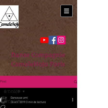
Danse Compagnie
CamaleHoju Paris
Post
全ての記事
Danseuse ami
全ての記事
26 oct. 2019
3 min de lecture