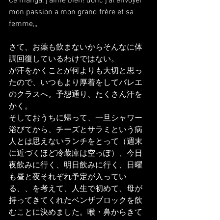
Ce manga, j'aime bien! donc j'ai envoyer 
mon passion a mon grand frère et sa 
femme,,,
さて、お薬も飲まないからそんなに体
調回復しているわけではない。
が汗をかくことが何よりも大切と思っ
たので、いつもより厚着をしてバレエ
のクラスへ。予想通り、たくさん汗を
かく。
そしておうちに帰って、一旦シャワー
浴びてから、チーズとサラミという病
人とは思えないランチをとって（週末
に近づくほど冷蔵庫は空っぽ）、今日
夜飲みに行く、明日飲みに行く、日曜
も昼と夜それぞれ予定が入ってい
る、、を考えて、人生で初めて、母が
持ってきてくれたベンザブロックを飲
むことに決めました。喉・鼻からきて