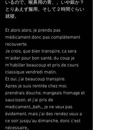
いるので、喉鼻用の青、、いや銀か？
とりあえず服用。そして２時間ぐらい
就寝。
Et alors alors, je prends pas 
médicament donc pas complètement 
recouverte.
Je crois, que bien transpire, ca sera 
m'aider pour bon santé, du coup je 
m'habiller beaucoup et pris de cours 
classique vendredi matin.
Et oui, j'ai beaucoup transpire.
Apres je suis rentrée chez moi, 
prendrais douche, mangeais fromage et 
saucisson, et j'ai pris de 
medicament,,,beh,,, je ne veux pas 
évidement, mais j'ai des rendez vous a 
ce soir jusqu'au dimanche, donc c'est 
nécessaire,,