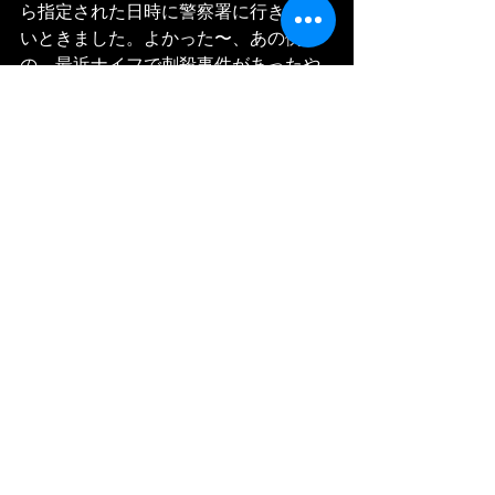
ら指定された日時に警察署に行きなさ
いときました。よかった〜、あの例
の、最近ナイフで刺殺事件があったや
つ。
Ah, et j'ai réussi d'obtenir carte sejour. 
Quand je descendais de metro, j'ai recu 
d'une message a prefecture police, que 
c'est bien prepare maintenant alors 
prochain étape je payerai d'une timbre 
fiscal et je vais aller police prefecture.
これは一件落着。あとは歯のこともあ
るから、社会保険の番号を早く手に入
れたいス・・・
C'est bien, c'est bien. Alors, donc 
maintenant, je vraiment voudrais avoir 
sécurité sociale,,, j'ai besoin! 