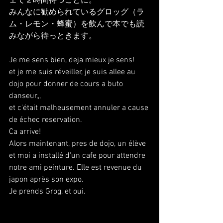
ェで２時間待つことに。
みんなに勧められているグロッグ（ラ
ム・レモン・蜂蜜）を飲んで本でも読
みながら待っときます。
Je me sens bien, deja mieux je sens!
et je me suis réveiller, je suis allee au 
dojo pour donner de cours a buto 
danseur,,,
et c'était malheusement annuler a cause 
de échec reservation.
Ca arrive!
Alors maintenant, pres de dojo, un élève 
et moi a installé d'un cafe pour attendre 
notre ami peinture. Elle est revenue du 
japon après son expo.
Je prends Grog, et oui.