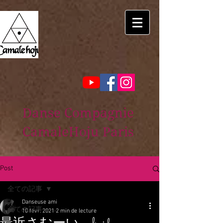
Danse Compagnie
CamaleHoju Paris
Post
全ての記事
Danseuse ami
全ての記事
10 févr. 2021
2 min de lecture