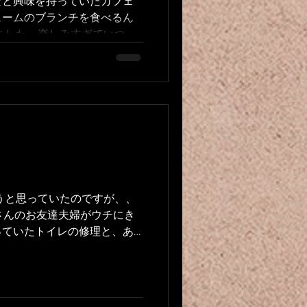
なと興味を持っていたカフェ
ュームのブランチを食べるん
ました。楽しみすぎていつも
たという。 てくてく歩いて
ーな予感はしていたのです
うと思っていたのですが、、
さんのお友達夫婦がウチにき
っていたトイレの修理と、あ
う洗濯機を見てもらう予定で
s que je...