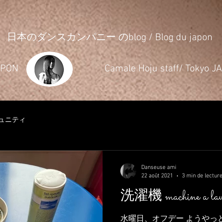
日本のダンスカンパニー のblog / Blog du japon
JAPON
​Camale Hoju staff/ Tokyo 
ュニティ
Danseuse ami
22 août 2021
3 min de lectur
洗濯機 machine a lav
水曜日、オフデー ようやっ