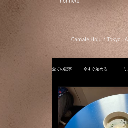
honnête.
​Camale Hoju / Tokyo 
全ての記事
今すぐ始める
コミ