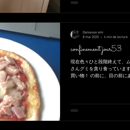
Danseuse ami
8 mai 2020
4 min de lecture
confinement jour53
現在色々ひと段階終えて、
さんグミを貪り食っています
買い物！ の前に、目の前に
ら、やっぱり例外的にしま
か、、、 やはり、１１日の
う。...