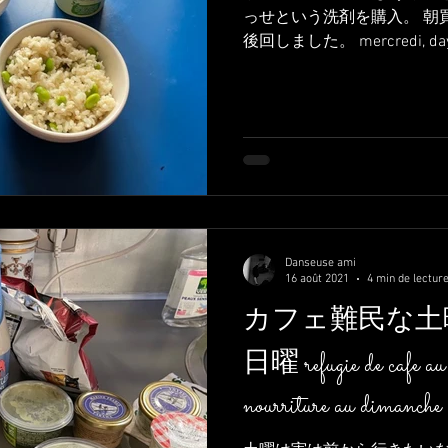
っせという洗剤を購入。 朝
後回しました。 mercredi, day-off.
produit pour nettoyer a machin
Danseuse ami
16 août 2021
4 min de lectur
カフェ難民な土
日曜 refugie de cafe au 
nourriture au dimanche