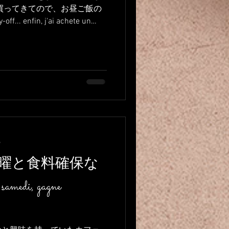
買ってきてので、お昼ご飯の
.. enfin, j'ai achete un
e a...
e
曜と食料確保な
samedi, gagne