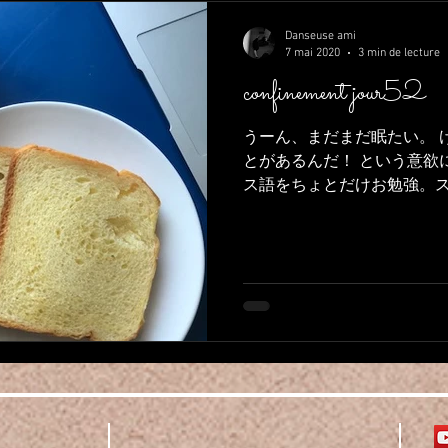
Danseuse ami
7 mai 2020
3 min de lecture
confinement jour52
うーん、まだまだ眠たい。 
とがあるんだ！ という意欲
ス語をちょとだけお勉強。ス
ら、、、今日ソルボンヌ調べ
はやらないみたい。そのた
よね。...