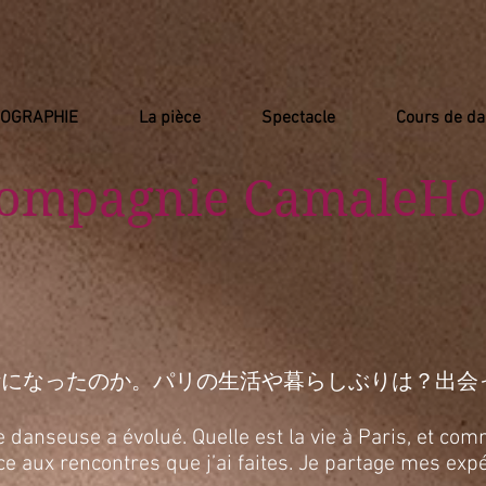
IOGRAPHIE
La pièce
Spectacle
Cours de d
Compagnie
​ CamaleHo
活になったのか。パリの生活や暮らしぶりは？出会
anseuse a évolué. Quelle est la vie à Paris, et comm
râce aux rencontres que j’ai faites. Je partage mes e