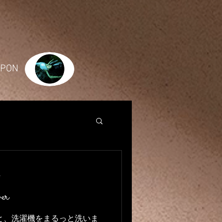
JAPON
e
er
と、洗濯機をまるっと洗いま