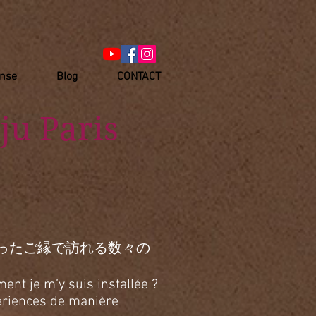
anse
Blog
CONTACT
ju Paris
ったご縁で訪れる数々の
ent je m’y suis installée ?
xpériences de manière