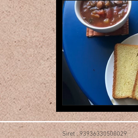
Siret : 93936330500029