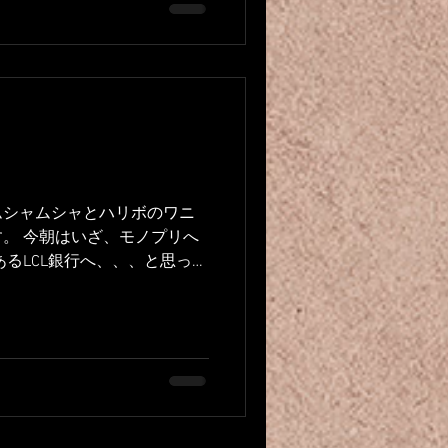
ムシャムシャとハリボのワニ
。 今朝はいざ、モノプリへ
あるLCL銀行へ、、、と思った
っていた。空いてないの
解除後に動くのが良さそ