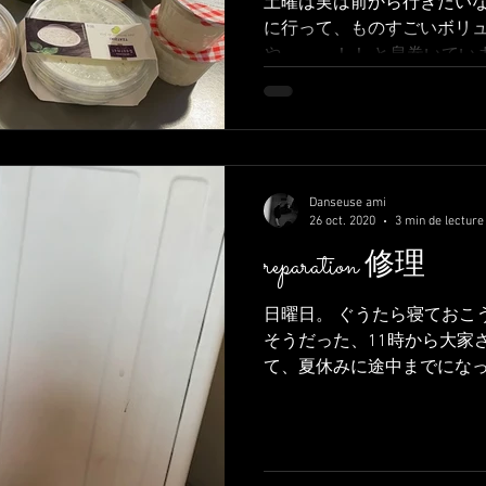
土曜は実は前から行きたい
に行って、ものすごいボリ
や、、、！！ と息巻いてい
より２時間も早く起きちゃっ
徒歩１０分のところ。 いや
が、、、...
Danseuse ami
26 oct. 2020
3 min de lecture
reparation 修理
日曜日。 ぐうたら寝ておこ
そうだった、11時から大家
て、夏休みに途中までにな
とやっぱり水漏れしてしま
した。。。 Dimanche, Je pensai