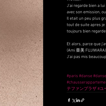
J'ai regarde bien a lui
avec son emission, ou 
Il etait un peu plus g
tout de suite apres je
toujours bien regarder
Et alors, parce que j
(Ami 亜美 FUJIWARA)
J'ai pas mis beaucoup,
#paris
#danse
#dans
#chausserapparteme
テファンプラザ
#ユ