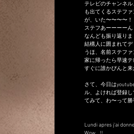
テレビのチャンネル
も出てくるステファ
が、いた〜〜〜〜！
ステフあーーーーん
なんども振り返りま
結構人に囲まれてデ
うほ、名前ステファ
家に帰ったら早速テ
すぐに誰かぴんと来
さて、今日はyoutu
ル、よければ登録し
てみて、わ〜って勝
Lundi apres j'ai donne
Wow,,,,!!