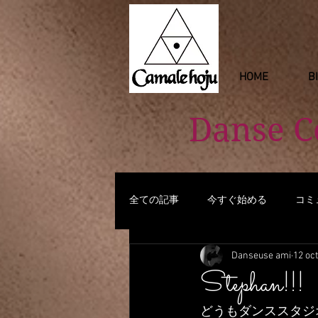
HOME
B
Danse 
全ての記事
今すぐ始める
コミ
Danseuse ami
12 oct
Stephan!!!
どうもダンススタジ