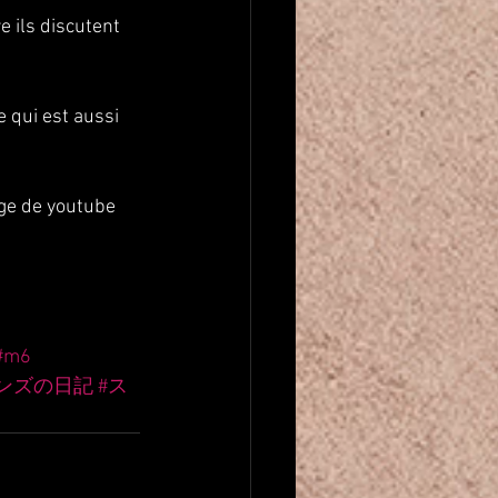
e ils discutent 
e qui est aussi 
age de youtube 
#m6
ンズの日記
#ス