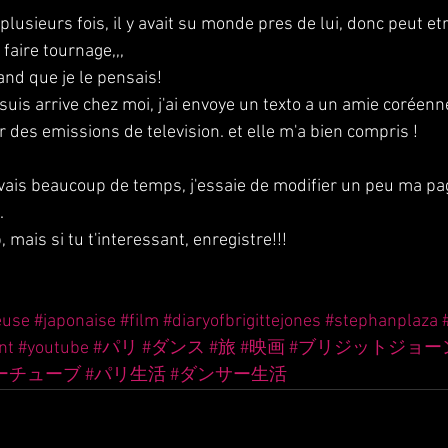
 plusieurs fois, il y avait su monde pres de lui, donc peut etr
faire tournage,,,
rand que je le pensais!
 suis arrive chez moi, j'ai envoye un texto a un amie coréenn
 des emissions de television. et elle m'a bien compris !
'avais beaucoup de temps, j'essaie de modifier un peu ma p
.
 mais si tu t'interessant, enregistre!!!
euse
#japonaise
#film
#diaryofbrigittejones
#stephanplaza
nt
#youtube
#パリ
#ダンス
#旅
#映画
#ブリジットジョー
ーチューブ
#パリ生活
#ダンサー生活