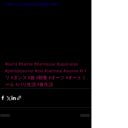
https://youtu.be/IGO0NQEryNA
#paris
#danse
#danseuse
#japonaise
#petitdejeuner
#oat
#oatmeal
#avoine
#パ
リ
#ダンス
#旅
#朝食
#オーツ
#オートミ
ール
#パリ生活
#食生活