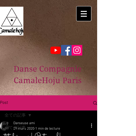
Danse Compagnie
CamaleHoju Paris
Post
全ての記事
Danseuse ami
全ての記事
29 mars 2020
1 min de lecture