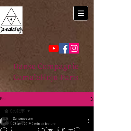
Danse Compagnie
CamaleHoju Paris
Post
全ての記事
Danseuse ami
全ての記事
28 avr. 2019
2 min de lecture