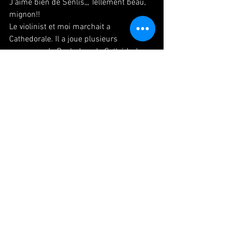
J'aime bien de Senlis,,, Tellement beau, 
mignon!!
Le violinist et moi marchait a 
Cathedorale. Il a joue plusieurs 
morceaux de Bach dans la Cathédrale , 
et,,,,,Magnifique..! Le son, resononce 
partout, c'était brille, ca va dire il faut 
que je danse! Ce moment a tellement 
jolie,,j'étais ravie..!
Et après, 17h, on vas faire spectacle 
seulement pendant 10min. Quand on a 
fini, deux femmes qui viennent de 
Russe, m'ont dit c'était excellent ..Hhh, 
Spaciva!
Donc ca, c'est vraiment mon énergie 
pour vivre. Merci pour tout le monde...
Grand Bisous!
#paris
#danse
#danseuse
#japonaise