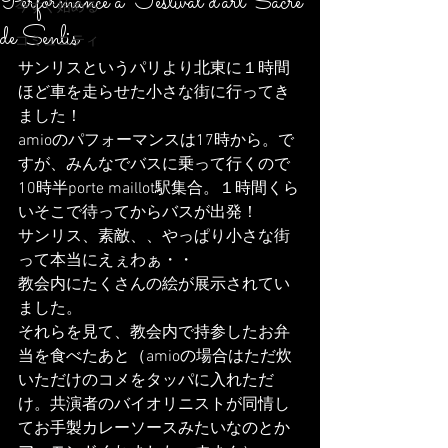
Performance a Festival d'art Sacre
今すぐ始める
de Senlis
コミュニティ
サンリスというパリより北東に１時間
ほど車を走らせた小さな街に行ってき
ました！
amioのパフォーマンスは17時から。で
すが、みんなでバスに乗って行くので
10時半porte maillot駅集合。１時間くら
いそこで待ってからバスが出発！
サンリス、素敵、、やっぱり小さな街
って本当にえぇわぁ・・
教会内にたくさんの絵が展示されてい
ました。
それらを見て、教会内で持参したお弁
当を食べたあと（amioの場合はただ炊
いただけのコメをタッパに入れただ
け。共演者のバイオリニストが同情し
てお手製カレーソースみたいなのとか