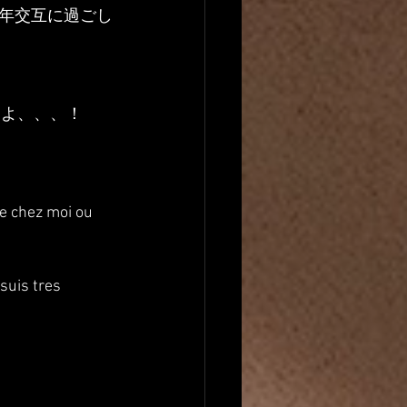
年交互に過ごし
ァよ、、、！
te chez moi ou 
 suis tres 