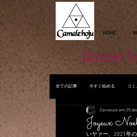
HOME
B
Danse 
全ての記事
今すぐ始める
コミ
Danseuse ami
25 dé
Joyeux Noel
いヤァー、2021