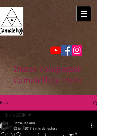
Danse Compagnie
CamaleHoju Paris
Post
全ての記事
Danseuse ami
全ての記事
22 juil. 2019
2 min de lecture