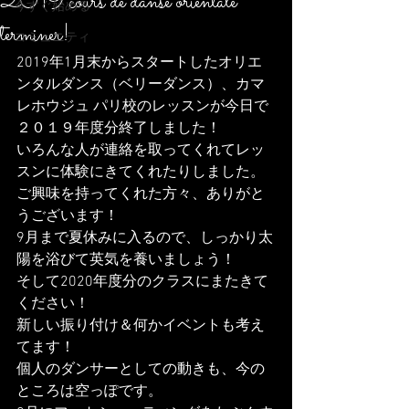
2019 cours de danse orientale
今すぐ始める
terminer!
コミュニティ
2019年1月末からスタートしたオリエ
ンタルダンス（ベリーダンス）、カマ
レホウジュ パリ校のレッスンが今日で
２０１９年度分終了しました！
いろんな人が連絡を取ってくれてレッ
スンに体験にきてくれたりしました。
ご興味を持ってくれた方々、ありがと
うございます！
9月まで夏休みに入るので、しっかり太
陽を浴びて英気を養いましょう！
そして2020年度分のクラスにまたきて
ください！
新しい振り付け＆何かイベントも考え
てます！
個人のダンサーとしての動きも、今の
ところは空っぽです。