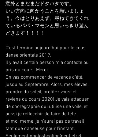
意外とまだまだドタバタです。
いい方向に向かうことを願いましょ
う。今はとりあえず、尋ねてきてくれ
ているパパ・マモンと思いっきり遊ん
どきます！！！！
C'est termine aujourd'hui pour le cous 
danse orientale 2019. 
Il y avait certain person m'a contacte ou 
pris du cours. Merci.
On vas commencer de vacance d'été, 
jusqu'au Septembre. Alors, mes élèves, 
prendre du soleil, profitez vous! et 
reviens du cours 2020! Je vais attaquer 
de chorégraphie qui utilise une voile, et 
aussi je reflecchir de faire de fete.
et moi meme, je n'aurai pas de travail 
tant que danseuse pour l'instant.
Seulement photoshooting(peut etre), 