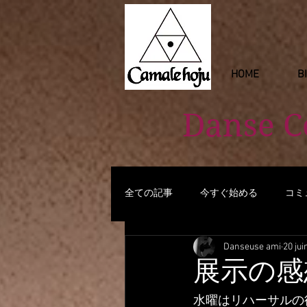
HOME
B
Danse 
全ての記事
今すぐ始める
コミ
Danseuse ami
20 jui
展示の感
水曜はリハーサルの