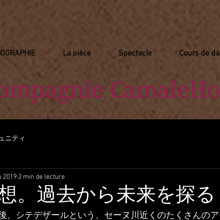
IOGRAPHIE
La pièce
Spectacle
Cours de d
Compagnie
​ CamaleHo
ュニティ
n 2019
2 min de lecture
想。過去から未来を探る
後、シテデザールという、セーヌ川近くのたくさんのア