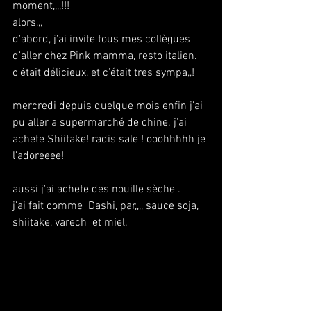
moment,,,,!!!
alors,,,
d'abord, j'ai invite tous mes collègues 
d'aller chez Pink mamma, resto italien.
c'était délicieux, et c'était tres sympa,,!
mercredi depuis quelque mois enfin j'ai 
pu aller a supermarché de chine. j'ai 
achete Shiitake! radis sale ! ooohhhhh je 
l'adoreeee!
aussi j'ai achete des nouille sèche . 
j'ai fait comme  Dashi, par,,,, sauce soja, 
shiitake, varech  et miel.