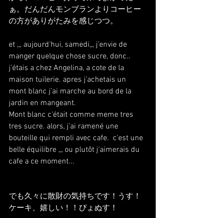
ぁ。だんだんモンブランよりコーヒー
の方がありがたみを感じつつ。
et ,,, aujourd'hui, samedi,,, j'envie de 
manger quelque chose sucre, donc..
j'étais a chez Angelina, a cote de la 
maison tuilerie. apres j'achetais un 
mont blanc j'ai marche au bord de la 
jardin en mangeant. 
Mont blanc c'était comme meme tres 
tres sucre. alors, j'ai ramené une 
bouteille qui rempli avec cafe.  c'est une 
belle équilibre ,,, ou plutôt j'aimerais du 
cafe a ce moment...
でも久々に散財の気持ちです！うす！
ケーキ、嬉しい！！ぴょぬす！