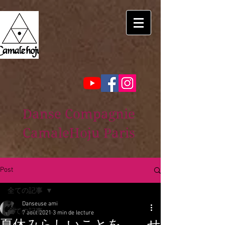
Danse Compagnie
CamaleHoju Paris
Post
全ての記事
Danseuse ami
全ての記事
7 août 2021
3 min de lecture