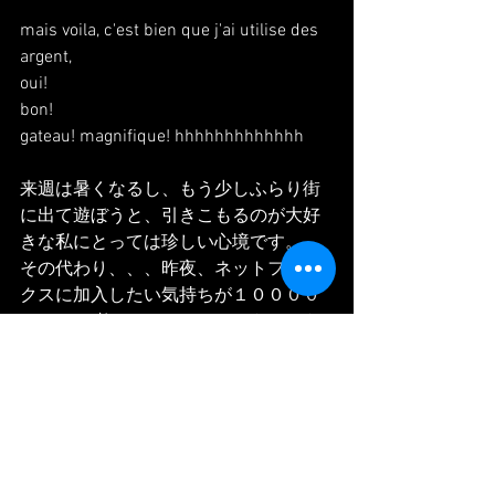
mais voila, c'est bien que j'ai utilise des 
argent,
oui!
bon!
gateau! magnifique! hhhhhhhhhhhhh
来週は暑くなるし、もう少しふらり街
に出て遊ぼうと、引きこもるのが大好
きな私にとっては珍しい心境です。
その代わり、、、昨夜、ネットフリッ
クスに加入したい気持ちが１００００
０％まで膨らんでしまってどうしよう
もない状態です。これサブスクしても
ーたら終わりや、、、もう引きこもり
まっしぐらやで・・・
Alors, la semaine pro sera beaucoup 
plus chaud, je me planifie que je vais 