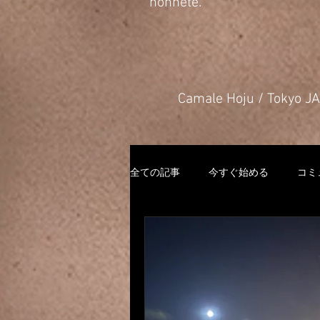
honnête.
​Camale Hoju / Tokyo 
全ての記事
今すぐ始める
コミ