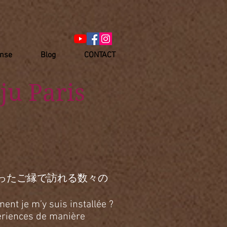
anse
Blog
CONTACT
ju Paris
ったご縁で訪れる数々の
ent je m’y suis installée ?
xpériences de manière