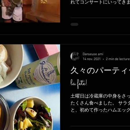
れてコンサートにいってきま
っているので久々に外の空
る楽しさを味わえました、、！
Danseuse ami
14 nov. 2021
2 min de lecture
久々のパーティー ca fai
la fete!
土曜日は冷蔵庫の中身をさ
たくさん食べました。 サラ
と、初めて作ったハムエッ
味しいね！ samedi j'essaie de vi
beaucoup...