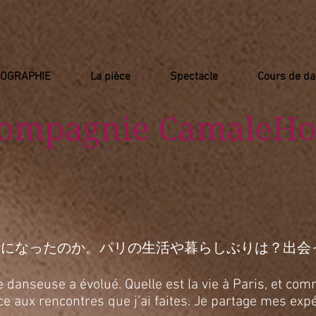
IOGRAPHIE
La pièce
Spectacle
Cours de d
Compagnie
​ CamaleHo
活になったのか。パリの生活や暮らしぶりは？出会
anseuse a évolué. Quelle est la vie à Paris, et comm
râce aux rencontres que j’ai faites. Je partage mes e