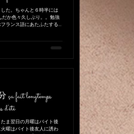
ました。ちゃんと６時半には
んだか色々久しぶり。。勉強
ぶフランス語にあたふたする
できてます。去年頑張ってよ
 a commencé...
it longtemps
 d'été
またま翌日の月曜はバイト後
に火曜はバイト後友人に誘わ