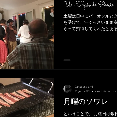
Un Tapis de Poesie
土曜は日中にバーオソルと
を受けて、汗くっさいまま
らって招待してくれたとあ
て来ました。 Ce samedi, j'ai pris
ballet,...
Danseuse ami
21 juil. 2020
2 min de lecture
月曜のソワレ
ということで。 月曜日は銀