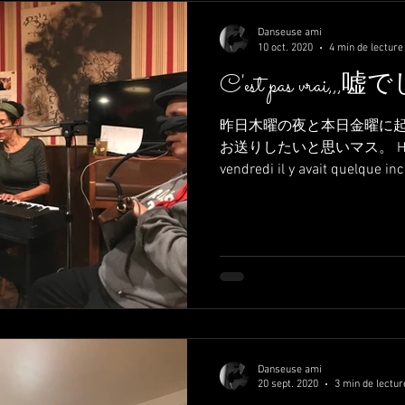
Danseuse ami
10 oct. 2020
4 min de lecture
C'est pas vrai
昨日木曜の夜と本日金曜に
お送りしたいと思いマス。 Hier soir,
vendredi il y avait quelque incid
Danseuse ami
20 sept. 2020
3 min de lectur