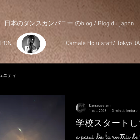
日本のダンスカンパニー のblog / Blog du japon
JAPON
​Camale Hoju staff/ Tokyo 
ュニティ
Danseuse ami
1 oct. 2023
3 min de lecture
学校スタートして１週間
a passé dès la rentrée de