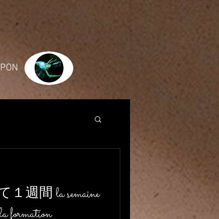
JAPON
 la semaine
 la formation