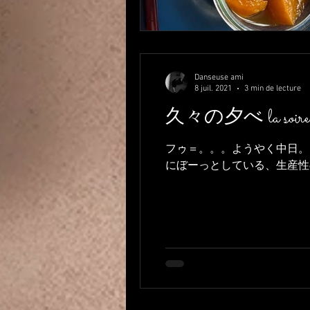
Danseuse ami
8 juil. 2021
3 min de lecture
久々の夕べ la soire
フゥ＝。。。ようやく中日。
にぼーっとしている、生産性のない日々です。。。