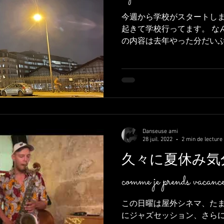
今週から学校がスタートし
起きて学校行ってます。 な
の内容は去年やった分だい
ことなく頭に入れることが
かった。。。 Cette semaine on
Danseuse ami
28 juil. 2022
2 min de lecture
久々に夏休み気分 ça fa
comme je prends vacances
この日曜は屋外シネマ、た
にジャズセッション、さら