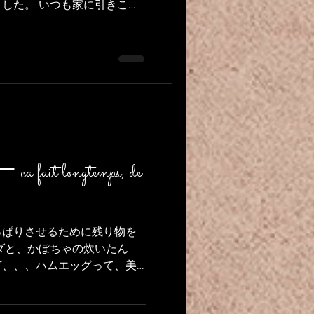
した。 いつも家に引きこも
気での楽しさ、人と一緒にい
...
t longtemps, de
っぱりさせるために残り物を
ダと、かぼちゃの炊いたん
グ、、、ハムエッグって、美
der frigo, donc j'ai mange