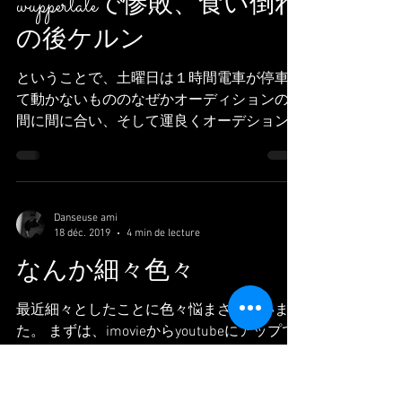
Danseuse ami
22 janv. 2020
5 min de lecture
wuppertaleで惨敗、食い倒れ
の後ケルン
ということで、土曜日は１時間電車が停車し
て動かないもののなぜかオーディションの時
間に間に合い、そして運良くオーデション会
場の場所を探り当てたのですが、アプライす
ることも出来ずに惨敗に終わりました。 et
alors, samedi le train était retard...
Danseuse ami
18 déc. 2019
4 min de lecture
なんか細々色々
最近細々としたことに色々悩まされていまし