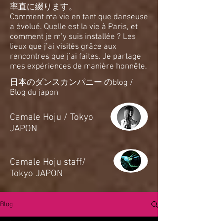
率直に綴ります。
Comment ma vie en tant que danseuse
a évolué. Quelle est la vie à Paris, et
comment je m’y suis installée ? Les
lieux que j’ai visités grâce aux
rencontres que j’ai faites. Je partage
mes expériences de manière honnête.
日本のダンスカンパニー のblog /
Blog du japon
​Camale Hoju / Tokyo
JAPON
​Camale Hoju staff/
Tokyo JAPON
Blog