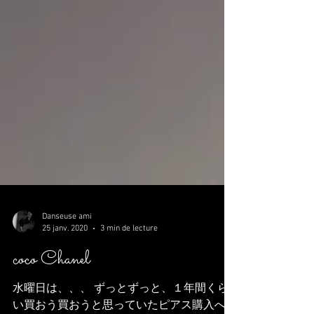
Danseuse ami
25 janv. 2020
3 min de lecture
coco Chanel