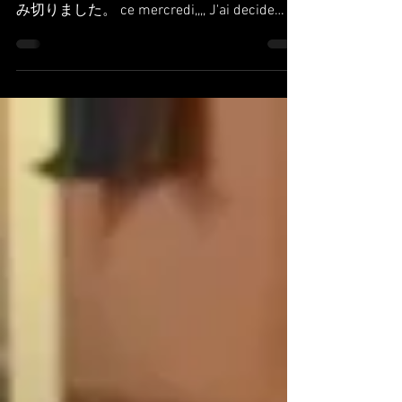
水曜日は、、、 ずっとずっと、１年間くら
い買おう買おうと思っていたピアス購入へ踏
み切りました。 ce mercredi,,,, J'ai decide
d'acheter boucle d'oreille, ca fait 1 ans que
j'ai...