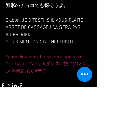
卵形のチョコでも探そうよ。
Ok,bon, JE DITEST!! S'IL VOUS PLAITE 
ARRET DE CASSAGE!! CA SERA PAS 
AIDER, RIEN.
SEULEMENT ON OBTENIR TRISTE.
#paris
#danse
#danseuse
#japonaise
#giletjaune
#パリ
#ダンス
#旅
#ジレジョ
ン
#催涙ガス
#デモ
Voir tout
Posts récents