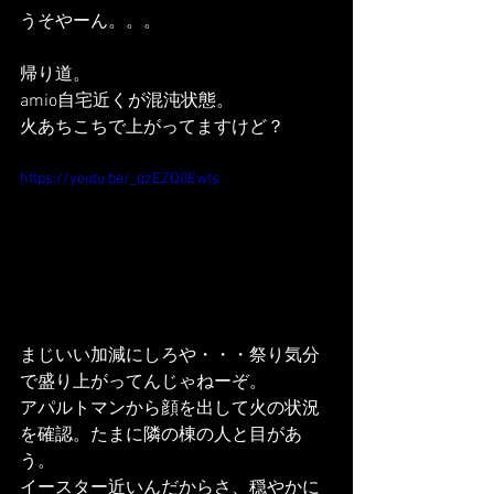
うそやーん。。。
帰り道。
amio自宅近くが混沌状態。
火あちこちで上がってますけど？
https://youtu.be/_qzEZQ0Ewts
まじいい加減にしろや・・・祭り気分
で盛り上がってんじゃねーぞ。
アパルトマンから顔を出して火の状況
を確認。たまに隣の棟の人と目があ
う。
イースター近いんだからさ、穏やかに