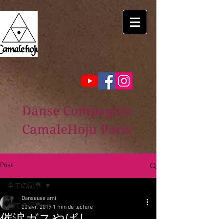
Danse Compagnie
CamaleHoju Paris
Post
全ての記事
Danseuse ami
全ての記事
20 avr. 2019
1 min de lecture