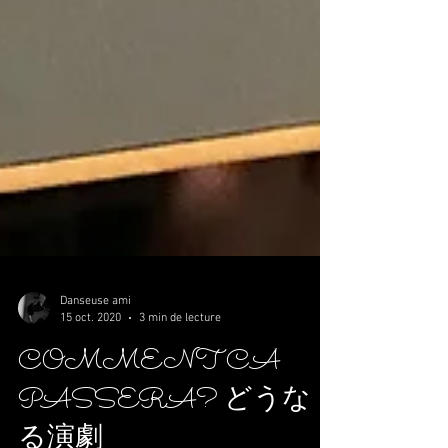
Danseuse ami
15 oct. 2020
3 min de lecture
COMMENT CA
PASSERA? どうな