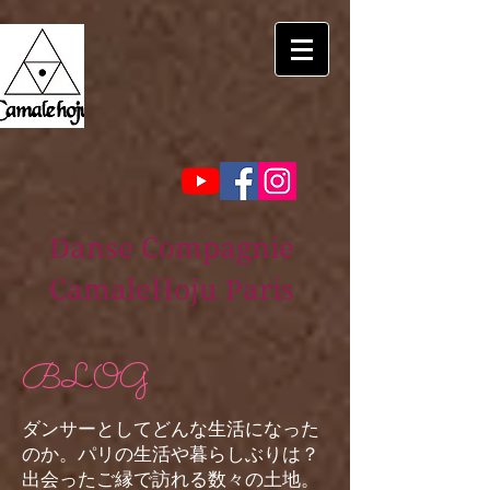
Danse Compagnie
CamaleHoju Paris
BLOG
ダンサーとしてどんな生活になった
のか。パリの生活や暮らしぶりは？
出会ったご縁で訪れる数々の土地。