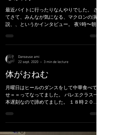
る演劇
最近バイトに行ったりなんやりでした。 さ
てさて、みんなが気になる、マクロンの演
説、、というかインタビュー。 夜9時〜朝6
時の外出禁止のやつ。 Recemment il faut
que je travaille,,, alors alors,, oui, depuis...
Danseuse ami
22 sept. 2020
3 min de lecture
体がおねむ
月曜日はヒールのダンスをして中華食べて幸
せ＝＝ってなってました。 バレエクラス一
本遅刻なので諦めてました。 １８時２０
分、ラストのバレエクラスを受けにいこー
て、準備しよーて、家でよーてしてた。