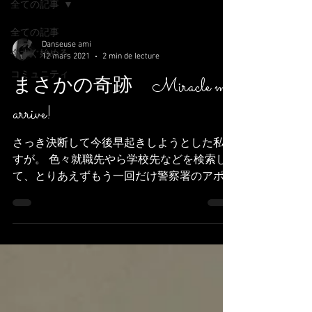
全ての記事
全ての記事
Danseuse ami
今すぐ始める
12 mars 2021
2 min de lecture
コミュニティ
まさかの奇跡 Miracle m'a
arrive!
さっき決断して今後早起きしようとした私で
すが。 色々就職先やら学校先などを検索し
て、とりあえずもう一回だけ警察署のアポの
ページみよう＝となんとはなしにポチった。
Toute a l'heure j'ai fait decision de me réveiller
plus...