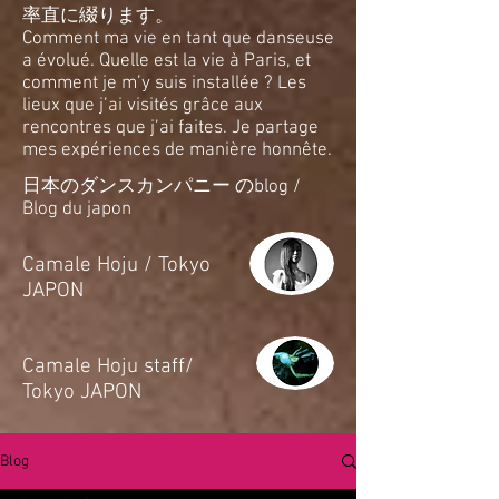
率直に綴ります。
Comment ma vie en tant que danseuse
a évolué. Quelle est la vie à Paris, et
comment je m’y suis installée ? Les
lieux que j’ai visités grâce aux
rencontres que j’ai faites. Je partage
mes expériences de manière honnête.
日本のダンスカンパニー のblog /
Blog du japon
​Camale Hoju / Tokyo
JAPON
​Camale Hoju staff/
Tokyo JAPON
Blog