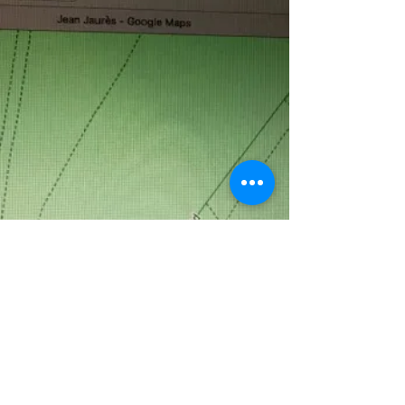
ら、 Lundi ce que j'ai ecrit hier, j'ai...