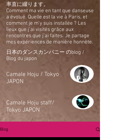
率直に綴ります。
Comment ma vie en tant que danseuse
a évolué. Quelle est la vie à Paris, et
comment je m’y suis installée ? Les
lieux que j’ai visités grâce aux
rencontres que j’ai faites. Je partage
mes expériences de manière honnête.
日本のダンスカンパニー のblog /
Blog du japon
​Camale Hoju / Tokyo
JAPON
​Camale Hoju staff/
Tokyo JAPON
Blog