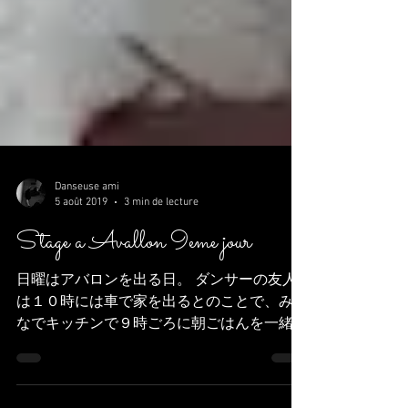
Danseuse ami
5 août 2019
3 min de lecture
Stage a Avallon 9eme jour
日曜はアバロンを出る日。 ダンサーの友人
は１０時には車で家を出るとのことで、みん
なでキッチンで９時ごろに朝ごはんを一緒に
します。 さみしいな。でも半分の人（この