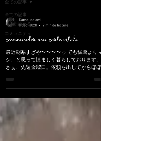
全ての記事
全ての記事
Danseuse ami
今すぐ始める
8 déc. 2020
2 min de lecture
コミュニティ
commender une carte vitale
最近朝寒すぎや〜〜〜〜っ でも猛暑よりマ
シ、と思って慎ましく暮らしております。
さぁ、先週金曜日。依頼を出してからほぼ1
年後にようやく得ることができた社会保障番
号。 そしてその呼び番号から本番の番号が
きて、ずっとオンラインで注文できずに二週
間経った頃・・・ はい、キタ！！...