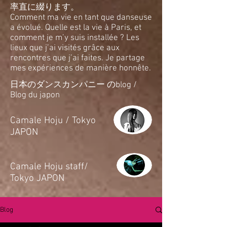
率直に綴ります。
Comment ma vie en tant que danseuse
a évolué. Quelle est la vie à Paris, et
comment je m’y suis installée ? Les
lieux que j’ai visités grâce aux
rencontres que j’ai faites. Je partage
mes expériences de manière honnête.
日本のダンスカンパニー のblog /
Blog du japon
​Camale Hoju / Tokyo
JAPON
​Camale Hoju staff/
Tokyo JAPON
Blog