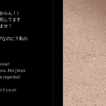
おらん！）
化してます
ませ！
ブなのに？私の
onne!!
ns. Moi j'étais 
e regardez!
 il y a un 