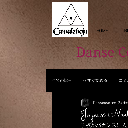
HOME
B
Danse 
全ての記事
今すぐ始める
コミ
Danseuse ami
24 dé
Joyeux Noel
学校がバカンスに入