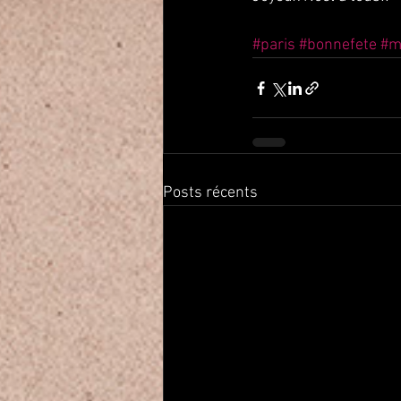
#paris
#bonnefete
#m
Posts récents